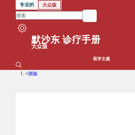
专业的
大众版
默沙东 诊疗手册
大众版
医学主题
<
测验