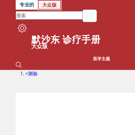
专业的
大众版
默沙东 诊疗手册
大众版
医学主题
<
测验