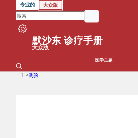
专业的
大众版
默沙东 诊疗手册
大众版
医学主题
<
测验