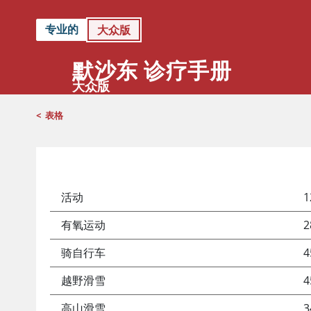
专业的
大众版
默沙东 诊疗手册
大众版
<
表格
活动
运动期间消耗的卡路里*
有氧运动
2
骑自行车
4
越野滑雪
4
高山滑雪
3