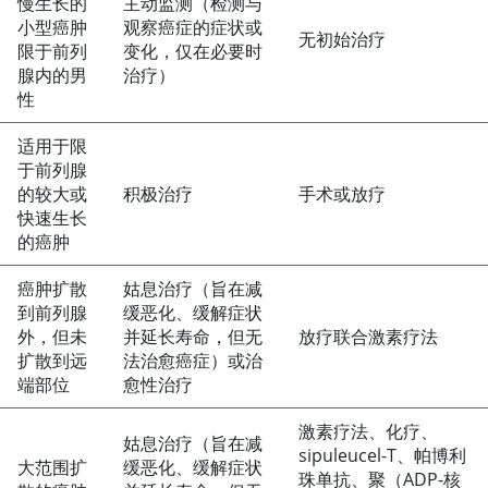
慢生长的
主动监测（检测与
小型癌肿
观察癌症的症状或
无初始治疗
限于前列
变化，仅在必要时
腺内的男
治疗）
性
适用于限
于前列腺
的较大或
积极治疗
手术或放疗
快速生长
的癌肿
癌肿扩散
姑息治疗（旨在减
到前列腺
缓恶化、缓解症状
外，但未
并延长寿命，但无
放疗联合激素疗法
扩散到远
法治愈癌症）或治
端部位
愈性治疗
激素疗法、化疗、
姑息治疗（旨在减
sipuleucel-T、帕博利
大范围扩
缓恶化、缓解症状
珠单抗、聚（ADP-核