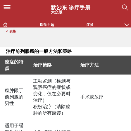
默沙东 诊疗手册
大众版
医学主题
症状
<
表格
治疗前列腺癌的一般方法和策略
癌症的特
治疗策略
治疗方法
点
治疗前列腺癌的一般方法和策略
主动监测（检测与
观察癌症的症状或
癌肿限于
变化，仅在必要时
前列腺的
手术或放疗
治疗）
男性
积极治疗（清除癌
肿的所有痕迹）
适用于缓