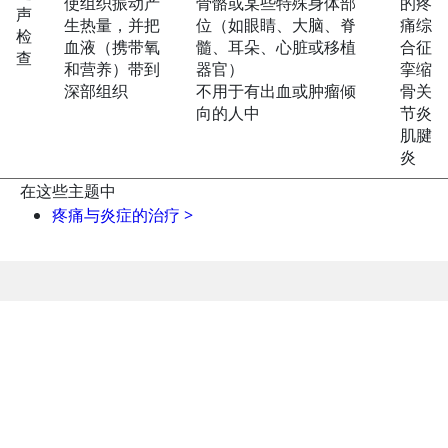
使组织振动产
骨骼或某些特殊身体部
的疼
声
生热量，并把
位（如眼睛、大脑、脊
痛综
检
血液（携带氧
髓、耳朵、心脏或移植
合征
查
和营养）带到
器官）
挛缩
深部组织
不用于有出血或肿瘤倾
骨关
向的人中
节炎
肌腱
炎
在这些主题中
疼痛与炎症的治疗
>