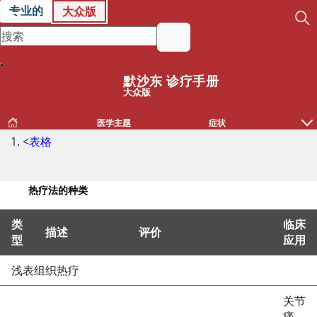
专业的
大众版
默沙东 诊疗手册
大众版
医学主题
症状
<
表格
热疗法的种类
类
临床
描述
评价
型
应用
热疗法的种类
浅表组织热疗
关节
痛