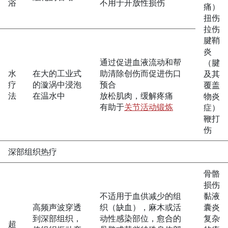
浴
不用于开放性损伤
痛）
扭伤
拉伤
腱鞘
炎
通过促进血液流动和帮
（腱
水
在大的工业式
助清除创伤而促进伤口
及其
疗
的漩涡中浸泡
预合
覆盖
法
在温水中
放松肌肉，缓解疼痛
物炎
有助于
关节活动锻炼
症）
鞭打
伤
深部组织热疗
骨骼
损伤
不适用于血供减少的组
黏液
高频声波穿透
织（缺血），麻木或活
囊炎
到深部组织，
动性感染部位，愈合的
复杂
超