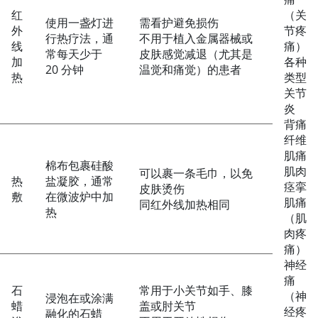
红
（关
使用一盏灯进
需看护避免损伤
外
节疼
行热疗法，通
不用于植入金属器械或
线
痛）
常每天少于
皮肤感觉减退（尤其是
加
各种
20 分钟
温觉和痛觉）的患者
热
类型
关节
炎
背痛
纤维
肌痛
棉布包裹硅酸
肌肉
可以裹一条毛巾，以免
热
盐凝胶，通常
痉挛
皮肤烫伤
敷
在微波炉中加
肌痛
同红外线加热相同
热
（肌
肉疼
痛）
神经
痛
石
常用于小关节如手、膝
（神
浸泡在或涂满
蜡
盖或肘关节
经疼
融化的石蜡