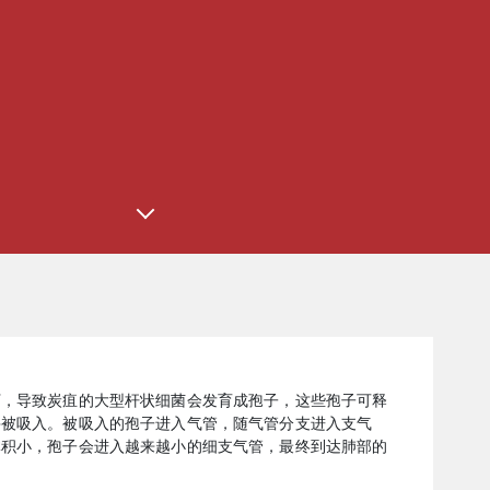
下，导致炭疽的大型杆状细菌会发育成孢子，这些孢子可释
并被吸入。被吸入的孢子进入气管，随气管分支进入支气
体积小，孢子会进入越来越小的细支气管，最终到达肺部的
。