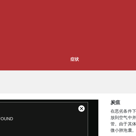
症状
炭疽
在恶劣条件
放到空气中
管。由于其
微小肺泡囊