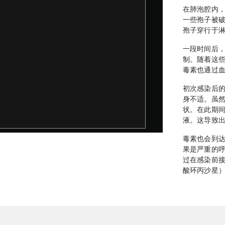
在肺泡腔内
一些孢子被
孢子穿行于
一段时间后
制。随着这
毒素也通过
初次感染后
身不适。虽
状。在此期
液。这导致
毒素也会到
果是严重的
过在感染前
酸环丙沙星