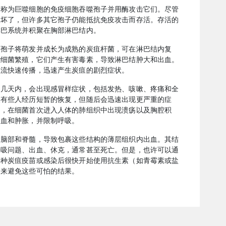
，称为巨噬细胞的免疫细胞吞噬孢子并用酶攻击它们。尽管
破坏了，但许多其它孢子仍能抵抗免疫攻击而存活。存活的
淋巴系统并积聚在胸部淋巴结内。
，孢子将萌发并成长为成熟的炭疽杆菌，可在淋巴结内复
些细菌繁殖，它们产生有害毒素，导致淋巴结肿大和出血。
血流快速传播，迅速产生炭疽的剧烈症状。
的几天内，会出现感冒样症状，包括发热、咳嗽、疼痛和全
然有些人经历短暂的恢复，但随后会迅速出现更严重的症
间，在细菌首次进入人体的肺组织中出现溃疡以及胸腔积
出血和肿胀，并限制呼吸。
达脑部和脊髓，导致包裹这些结构的薄层组织内出血。其结
呼吸问题、出血、休克，通常甚至死亡。但是，也许可以通
接种炭疽疫苗或感染后很快开始使用抗生素（如青霉素或盐
）来避免这些可怕的结果。