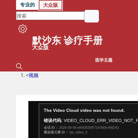
专业的
大众版
默沙东 诊疗手册
大众版
医学主题
<
视频