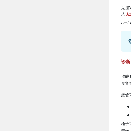
完整
人
Jo
Last
诊断
动静
期肾
瘘管
栓子
表面