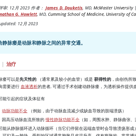
评审:
12月 2023
作者：
James D. Douketis
,
MD
,
McMaster University
nathan G. Howlett
,
MD
,
Cumming School of Medicine, University of Ca
 updated: 12月 2023
动静脉瘘是动脉和静脉之间的异常交通。
|
治疗
脉瘘可以是
先天性的
（通常累及较小的血管）或是
获得性的
，由创伤所
病需要进行
血液透析
的患者, 可通过手术创建动静脉瘘，为透析操作提供
可能引起的症状及体征有
动脉功能不全
（例如，由于动脉血流减少或缺血导致的肢端溃疡）
因高压动脉血流所致的
慢性静脉功能不全
（如，周围水肿、静脉曲张、
可能从静脉循环进入动脉循环（当它们停留在远端血管时会导致溃疡形成
，可扪及一肿块，受影响区域通常肿胀且皮温升高，伴有膨胀的、常常搏