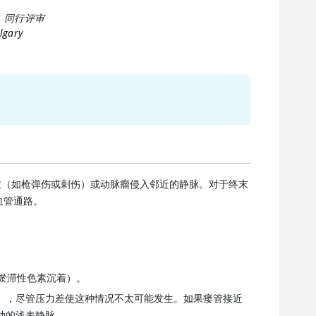
|
同行评审
lgary
致（如枪弹伤或刺伤）或动脉瘤侵入邻近的静脉。对于终末
血管通路。
淤滞性色素沉着）。
），尽管压力差使这种情况不太可能发生。如果瘘管接近
动的浅表静脉。