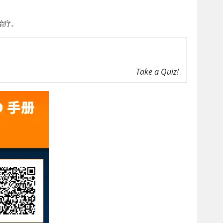
治疗。
Take a Quiz!