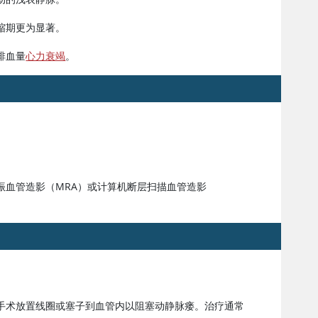
缩期更为显著。
排血量
心力衰竭
。
振血管造影（MRA）或计算机断层扫描血管造影
手术放置线圈或塞子到血管内以阻塞动静脉瘘。治疗通常