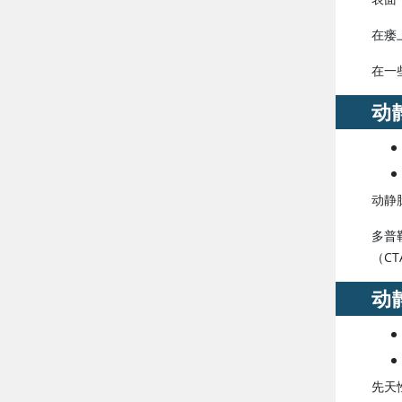
在瘘
在一
动
动静
多普
（C
动
先天