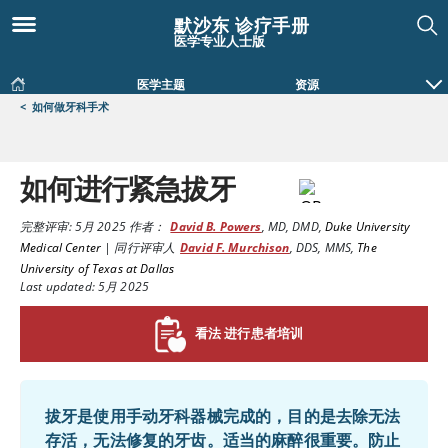
默沙东 诊疗手册
医学专业人士版
医学主题
资源
<
如何做牙科手术
如何进行紧急拔牙
完整评审:
5月 2025
作者：
David B. Powers
,
MD, DMD
,
Duke University
Medical Center
|
同行评审人
David F. Murchison
,
DDS, MMS
,
The
University of Texas at Dallas
Last updated: 5月 2025
看法 进行患者培训
拔牙是使用手动牙科器械完成的，目的是去除无法
存活，无法修复的牙齿。适当的麻醉很重要。防止