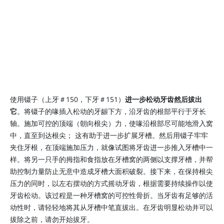
使用镊子（上牙＃150，下牙＃151）
进一步松动牙齿然后拔出
它
。将镊子的喙插入松动的牙龈下方，沿牙齿的根部平行于牙长
轴。施加可控的顶端（朝向根尖）力，使喙沿根部尽可能地滑入窝
中，直至到达根尖； 这有助于进一步扩展牙槽。然后用镊子牢牢
夹住牙根，在顶端施加压力，就像试图将牙齿进一步推入牙槽中一
样。将另一只手的拇指和食指放在牙槽窝的两侧以支撑牙槽，并帮
助控制力量防止无意中造成牙槽大面积破裂。接下来，在保持根尖
压力的同时，以左右摆动的方式摇动牙齿，根据需要持续操作以使
牙齿松动。该过程是一种牙槽窝的可控性骨折。当牙齿有足够的活
动性时，请轻轻地将其从牙槽中笔直拔出。在牙齿明显松动并可以
拔除之前，请勿开始拔牙。