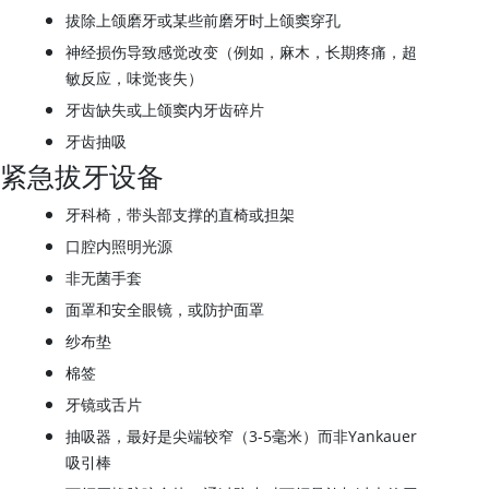
拔除上颌磨牙或某些前磨牙时上颌窦穿孔
神经损伤导致感觉改变（例如，麻木，长期疼痛，超
敏反应，味觉丧失）
牙齿缺失或上颌窦内牙齿碎片
牙齿抽吸
紧急拔牙设备
牙科椅，带头部支撑的直椅或担架
口腔内照明光源
非无菌手套
面罩和安全眼镜，或防护面罩
纱布垫
棉签
牙镜或舌片
抽吸器，最好是尖端较窄（3-5毫米）而非Yankauer
吸引棒