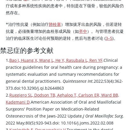
疗或有多种系统性疾病的患者中，特别是在下颌骨，较低的风险仍
然存在。
*治疗性抗凝（例如治疗
肺栓塞
）增加拔牙出血的风险，但若逆转
抗凝，必须衡量增加的血栓形成风险（如
卒中
）。与管理患者抗凝
治疗的临床医生讨论任何预期的逆转，然后与患者讨论 (
3–5
)。
禁忌症的参考文献
1.
Bao J, Huang X, Wang L, He Y, Rasubala L, Ren YF
.Clinical
practice guidelines for oral health care during pregnancy: a
systematic evaluation and summary recommendations for
general dental practitioners.
Quintessence Int.
2022;53(4):362-
373.doi:10.3290/j.qi.b2644863
2.
Ruggiero SL, Dodson TB, Aghaloo T, Carlson ER, Ward BB,
Kademani D
.American Association of Oral and Maxillofacial
Surgeons' Position Paper on Medication-Related
Osteonecrosis of the Jaws-2022 Update.
J Oral Maxillofac Surg.
2022 May;80(5):920-943.doi: 10.1016/j.joms.2022.02.008
3.
Kaplovitch E, Dounaevskaia V
.Treatment in the dental