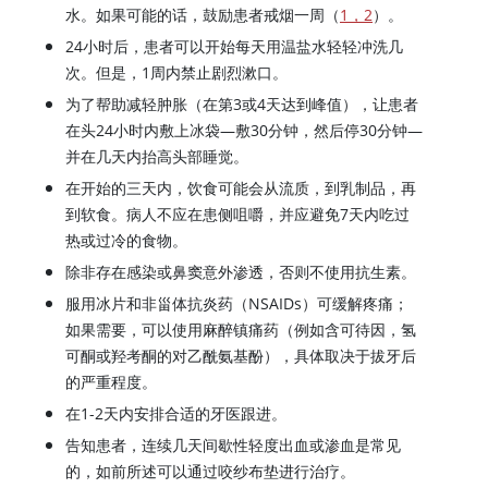
水。如果可能的话，鼓励患者戒烟一周（
1，2
）。
24小时后，患者可以开始每天用温盐水轻轻冲洗几
次。但是，1周内禁止剧烈漱口。
为了帮助减轻肿胀（在第3或4天达到峰值），让患者
在头24小时内敷上冰袋—敷30分钟，然后停30分钟—
并在几天内抬高头部睡觉。
在开始的三天内，饮食可能会从流质，到乳制品，再
到软食。病人不应在患侧咀嚼，并应避免7天内吃过
热或过冷的食物。
除非存在感染或鼻窦意外渗透，否则不使用抗生素。
服用冰片和非甾体抗炎药（NSAIDs）可缓解疼痛；
如果需要，可以使用麻醉镇痛药（例如含可待因，氢
可酮或羟考酮的对乙酰氨基酚），具体取决于拔牙后
的严重程度。
在1-2天内安排合适的牙医跟进。
告知患者，连续几天间歇性轻度出血或渗血是常见
的，如前所述可以通过咬纱布垫进行治疗。