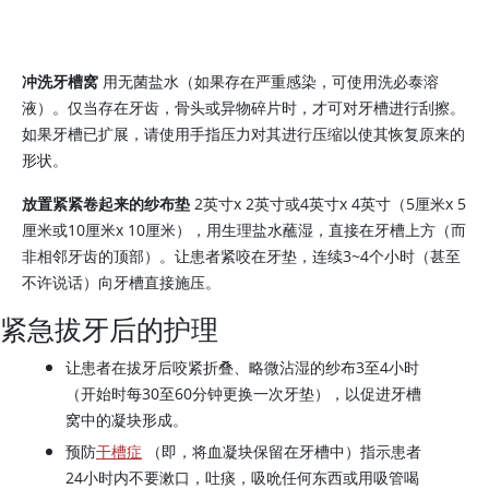
冲洗牙槽窝
用无菌盐水（如果存在严重感染，可使用洗必泰溶
液）。仅当存在牙齿，骨头或异物碎片时，才可对牙槽进行刮擦。
如果牙槽已扩展，请使用手指压力对其进行压缩以使其恢复原来的
形状。
放置紧紧卷起来的纱布垫
2英寸x 2英寸或4英寸x 4英寸（5厘米x 5
厘米或10厘米x 10厘米），用生理盐水蘸湿，直接在牙槽上方（而
非相邻牙齿的顶部）。让患者紧咬在牙垫，连续3~4个小时（甚至
不许说话）向牙槽直接施压。
紧急拔牙后的护理
让患者在拔牙后咬紧折叠、略微沾湿的纱布3至4小时
（开始时每30至60分钟更换一次牙垫），以促进牙槽
窝中的凝块形成。
预防
干槽症
（即，将血凝块保留在牙槽中）指示患者
24小时内不要漱口，吐痰，吸吮任何东西或用吸管喝