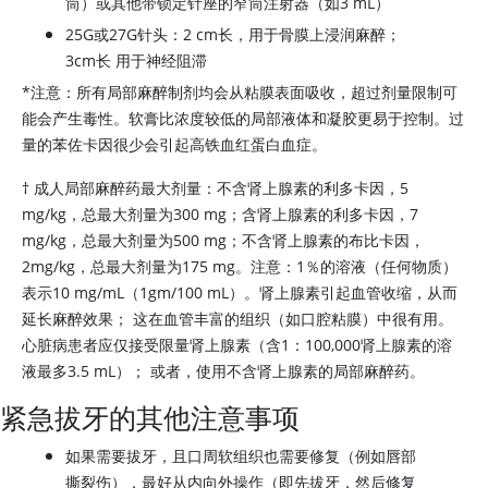
筒）或其他带锁定针座的窄筒注射器（如3 mL）
25G或27G针头：2 cm长，用于骨膜上浸润麻醉；
3cm长 用于神经阻滞
*注意：所有局部麻醉制剂均会从粘膜表面吸收，超过剂量限制可
能会产生毒性。软膏比浓度较低的局部液体和凝胶更易于控制。过
量的苯佐卡因很少会引起高铁血红蛋白血症。
† 成人局部麻醉药最大剂量：不含肾上腺素的利多卡因，5
mg/kg，总最大剂量为300 mg；含肾上腺素的利多卡因，7
mg/kg，总最大剂量为500 mg；不含肾上腺素的布比卡因，
2mg/kg，总最大剂量为175 mg。注意：1％的溶液（任何物质）
表示10 mg/mL（1gm/100 mL）。肾上腺素引起血管收缩，从而
延长麻醉效果； 这在血管丰富的组织（如口腔粘膜）中很有用。
心脏病患者应仅接受限量肾上腺素（含1：100,000肾上腺素的溶
液最多3.5 mL）； 或者，使用不含肾上腺素的局部麻醉药。
紧急拔牙的其他注意事项
如果需要拔牙，且口周软组织也需要修复（例如唇部
撕裂伤），最好从内向外操作（即先拔牙，然后修复