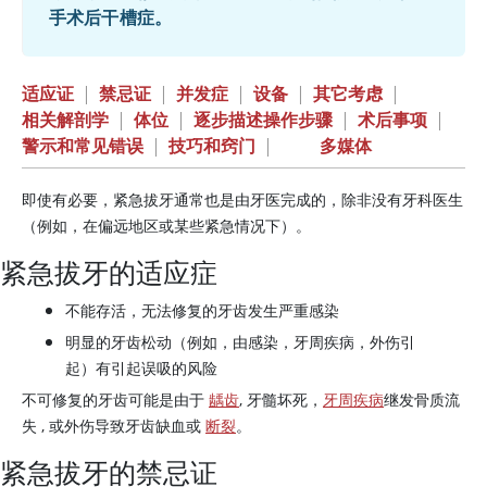
手术后干槽症。
适应证
|
禁忌证
|
并发症
|
设备
|
其它考虑
|
相关解剖学
|
体位
|
逐步描述操作步骤
|
术后事项
|
警示和常见错误
|
技巧和窍门
|
多媒体
即使有必要，紧急拔牙通常也是由牙医完成的，除非没有牙科医生
（例如，在偏远地区或某些紧急情况下）。
紧急拔牙的适应症
不能存活，无法修复的牙齿发生严重感染
明显的牙齿松动（例如，由感染，牙周疾病，外伤引
起）有引起误吸的风险
不可修复的牙齿可能是由于
龋齿
, 牙髓坏死，
牙周疾病
继发骨质流
失 , 或外伤导致牙齿缺血或
断裂
。
紧急拔牙的禁忌证