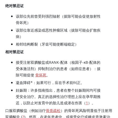
绝对禁忌证
该部位先前曾受到强烈辐射（拔除可能会促使放射性
骨坏死）
该部位靠近感染或恶性肿瘤区域（拔除可能会扩散疾
病）
相邻结构断裂（牙齿可能使断端稳定）
相对禁忌证
接受注射双膦酸盐或RANK-配体（核因子-κB-配体的
受体激活剂）抑制剂治疗的患者（如癌症患者）：拔
除可能促使
骨坏死
。
凝血障碍*：如果可行，应在手术前纠正。
妊娠期：许多指南指出，患者在整个妊娠期间均可接
受安全治疗。真正的选择性治疗理想上应在孕早期推
迟，以防止对发育中的胎儿造成潜在伤害（
1
）。
口服双膦酸盐（例如治疗
骨质疏松
）的骨坏死风险明显低于注射用
双膦酸盐 (
2
)。然而，在老年患者中，或接受化疗或糖皮质激素治