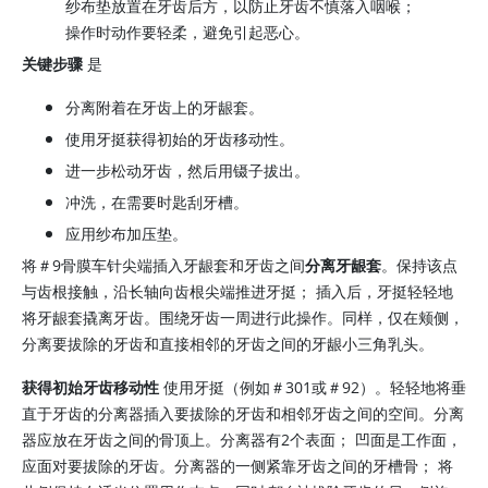
纱布垫放置在牙齿后方，以防止牙齿不慎落入咽喉；
操作时动作要轻柔，避免引起恶心。
关键步骤
是
分离附着在牙齿上的牙龈套。
使用牙挺获得初始的牙齿移动性。
进一步松动牙齿，然后用镊子拔出。
冲洗，在需要时匙刮牙槽。
应用纱布加压垫。
将＃9骨膜车针尖端插入牙龈套和牙齿之间
分离牙龈套
。保持该点
与齿根接触，沿长轴向齿根尖端推进牙挺； 插入后，牙挺轻轻地
将牙龈套撬离牙齿。围绕牙齿一周进行此操作。同样，仅在颊侧，
分离要拔除的牙齿和直接相邻的牙齿之间的牙龈小三角乳头。
获得初始牙齿移动性
使用牙挺（例如＃301或＃92）。轻轻地将垂
直于牙齿的分离器插入要拔除的牙齿和相邻牙齿之间的空间。分离
器应放在牙齿之间的骨顶上。分离器有2个表面； 凹面是工作面，
应面对要拔除的牙齿。分离器的一侧紧靠牙齿之间的牙槽骨； 将