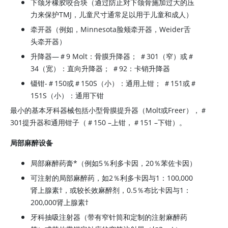
下颌牙橡胶咬合块（通过防止对下颌骨施加过大的压
力来保护TMJ，儿童尺寸通常足以用于儿童和成人）
牵开器（例如，Minnesota脸颊牵开器，Weider舌
头牵开器）
升降器—＃9 Molt：骨膜升降器； ＃301（窄）或＃
34（宽）：直向升降器； ＃92：卡销升降器
镊钳-＃150或＃150S（小）：通用上钳； ＃151或＃
151S（小）：通用下钳
最小的基本牙科器械包括小型骨膜提升器（Molt或Freer），＃
301提升器和通用钳子（＃150 –上钳，＃151 –下钳）。
局部麻醉设备
局部麻醉药膏*（例如5％利多卡因，20％苯佐卡因）
可注射的局部麻醉药，如2％利多卡因与1：100,000
肾上腺素†，或较长效麻醉剂，0.5％布比卡因与1：
200,000肾上腺素†
牙科抽吸注射器（带有窄针筒和定制的注射麻醉药