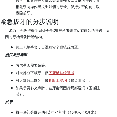
通常，稍微转开头部以去除操作者站立侧的牙齿，并
稍微朝向操作者拔出对侧的牙齿。保持头部向前，以
拔除前牙。
紧急拔牙的分步说明
手术前，先进行根尖周或全景X射线检查来评估有问题的牙齿、周
围的牙槽骨及附近结构。
戴上无菌手套，口罩和安全眼镜或面罩。
提供局部麻醉
考虑是否需要镇静。
对大部分下颌牙，做
下牙槽神经阻滞
。
对大部分上颌牙，做
骨膜上浸润
（根尖阻滞）。
如果需要补充麻醉，在牙齿周围行局部浸润（区域阻
滞）。
拔牙
将一块部分展开的4英寸×4英寸（10厘米×10厘米）