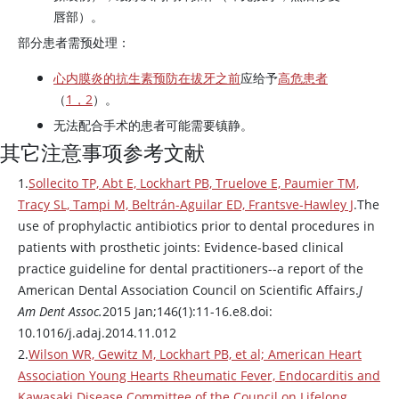
唇部）。
部分患者需预处理：
心内膜炎的抗生素预防
在拔牙之前
应给予
高危患者
（
1，2
）。
无法配合手术的患者可能需要镇静。
其它注意事项参考文献
1.
Sollecito TP, Abt E, Lockhart PB, Truelove E, Paumier TM,
Tracy SL, Tampi M, Beltrán-Aguilar ED, Frantsve-Hawley J
.The
use of prophylactic antibiotics prior to dental procedures in
patients with prosthetic joints: Evidence-based clinical
practice guideline for dental practitioners--a report of the
American Dental Association Council on Scientific Affairs.
J
Am Dent Assoc.
2015 Jan;146(1):11-16.e8.doi:
10.1016/j.adaj.2014.11.012
2.
Wilson WR, Gewitz M, Lockhart PB, et al; American Heart
Association Young Hearts Rheumatic Fever, Endocarditis and
Kawasaki Disease Committee of the Council on Lifelong