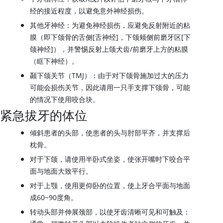
经的接近程度，以避免意外神经损伤。
其他牙神经：为避免神经损伤，应避免反射附近的粘
膜（即下颌骨的舌侧[舌神经]，下颌颊侧前磨牙区[下
颌神经]），并警惕反射上颌犬齿/前磨牙上方的粘膜
（眶下神经）。
颞下颌关节（TMJ）：由于对下颌骨施加过大的压力
可能会损伤关节，因此请用一只手支撑下颌骨，可能
的情况下使用咬合块。
紧急拔牙的体位
倾斜患者的头部，使患者的头与肘部平齐，并支撑后
枕骨。
对于下颌，请使用半卧式坐姿，使张开嘴时下咬合平
面与地面大致平行。
对于上颚，使用更仰卧的位置，使上牙合平面与地面
成60~90度角。
转动头部并伸展颈部，以使牙齿清晰可见和可触及：