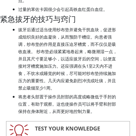
点。
过量的苯佐卡因很少会引起高铁血红蛋白血症。
紧急拔牙的技巧与窍门
拔牙后通过适当使用纱布垫并避免干扰血块，促进形
成组织良好的血凝块，从而预防干槽症。向患者强
调，纱布垫的作用是直接压迫牙槽窝，而不仅仅是吸
收血液。 纱布垫必须紧紧地卷起来，略微潮湿一点，
并且其尺寸要足够小，以适应拔牙后的空间，以便直
接对牙槽窝施加压力。还应强调在头1至2天内不进
食，不饮水或睡觉的时候，尽可能对纱布垫持续施加
压力的重要性。几天内应避免剧烈冲洗或吐痰，并且
禁止吸烟至少1周。
将患者头部置于操作员肘部的高度或略微低于手肘的
位置，有助于观察。这也使操作员可以将手臂和肘部
保持在身体附近，从而更好地控制力量。
TEST YOUR KNOWLEDGE