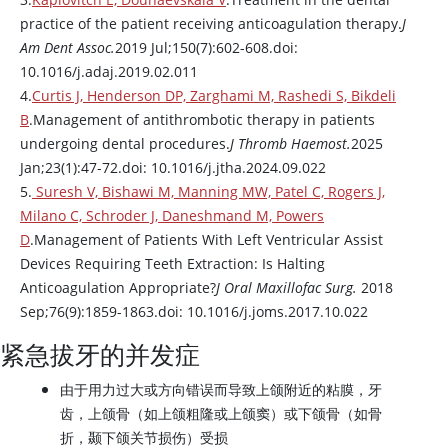
practice of the patient receiving anticoagulation therapy.
J
Am Dent Assoc.
2019 Jul;150(7):602-608.doi:
10.1016/j.adaj.2019.02.011
4.
Curtis J, Henderson DP, Zarghami M, Rashedi S, Bikdeli
B
.Management of antithrombotic therapy in patients
undergoing dental procedures.
J Thromb Haemost.
2025
Jan;23(1):47-72.doi: 10.1016/j.jtha.2024.09.022
5.
Suresh V, Bishawi M, Manning MW, Patel C, Rogers J,
Milano C, Schroder J, Daneshmand M, Powers
D
.Management of Patients With Left Ventricular Assist
Devices Requiring Teeth Extraction: Is Halting
Anticoagulation Appropriate?
J Oral Maxillofac Surg.
2018
Sep;76(9):1859-1863.doi: 10.1016/j.joms.2017.10.022
紧急拔牙的并发症
由于用力过大或方向错误而导致上颌附近的粘膜，牙
齿，上颌骨（如上颌粗隆或上颌窦）或下颌骨（如骨
折，颞下颌关节损伤）受损