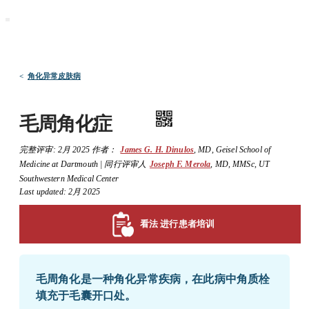
默沙东 诊疗手册
医学专业人士版
医学主题
资源
<
角化异常皮肤病
毛周角化症
完整评审:
2月 2025
作者：
James G. H. Dinulos
,
MD
,
Geisel School of
Medicine at Dartmouth
|
同行评审人
Joseph F. Merola
,
MD, MMSc
,
UT
Southwestern Medical Center
Last updated: 2月 2025
看法 进行患者培训
毛周角化是一种角化异常疾病，在此病中角质栓
填充于毛囊开口处。