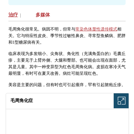
治疗
多媒体
|
毛周角化很常见。病因不明，但常与
常染色体显性遗传模式
相
关。它与特应性皮炎、季节性过敏性鼻炎、寻常型鱼鳞病、肥胖
和1型糖尿病有关。
临床表现为多发细小、尖角状、角化性（充满角蛋白的）毛囊丘
疹，主要见于上臂外侧、大腿和臀部。也可能会出现在面部，尤
其是儿童。其中一种变异型为红色毛周角化病。皮损在寒冷天气
最明显，有时可在夏天改善。病灶可能呈现红色。
美容是主要的问题，但有时也可引起瘙痒，罕有引起脓疱丘疹。
毛周角化症