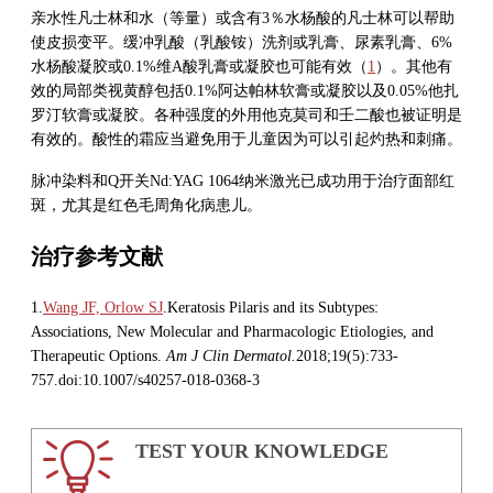
亲水性凡士林和水（等量）或含有3％水杨酸的凡士林可以帮助
使皮损变平。缓冲乳酸（乳酸铵）洗剂或乳膏、尿素乳膏、6%
水杨酸凝胶或0.1%维A酸乳膏或凝胶也可能有效（
1
）。其他有
效的局部类视黄醇包括0.1%阿达帕林软膏或凝胶以及0.05%他扎
罗汀软膏或凝胶。各种强度的外用他克莫司和壬二酸也被证明是
有效的。酸性的霜应当避免用于儿童因为可以引起灼热和刺痛。
脉冲染料和Q开关Nd:YAG 1064纳米激光已成功用于治疗面部红
斑，尤其是红色毛周角化病患儿。
治疗参考文献
1.
Wang JF, Orlow SJ
.Keratosis Pilaris and its Subtypes:
Associations, New Molecular and Pharmacologic Etiologies, and
Therapeutic Options.
Am J Clin Dermatol.
2018;19(5):733-
757.doi:10.1007/s40257-018-0368-3
TEST YOUR KNOWLEDGE