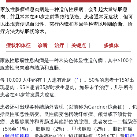
家族性腺瘤样息肉病是一种遗传性疾病，会引起大量结肠息
肉，并且常常在40岁之前导致结肠癌。患者通常无症状，但可
以出现粪便隐血阳性。需行内镜和基因学检查以明确诊断。治
疗方法为结肠切除术。
症状和体征
|
诊断
|
治疗
|
关键点
|
多媒体
家族性腺瘤性息肉病是一种常染色体显性遗传病，其中
≥
100个
腺瘤性息肉遍布结肠和直肠。
每 10,000 人中约有 1 人患有此病（
1
）。50％的患者于15岁出
现息肉，95％患者35岁时发生息肉。如果未予治疗，几乎所有
患者在40岁前发展为癌症。
患者还可出现各种结肠外表现（以前称为Gardner综合征），包
括良性和恶性病变。良性病变包括硬纤维瘤、颅骨或下颌骨骨
瘤、皮脂腺囊肿和胃肠道其他部位的腺瘤。患者发生十二指肠癌
（5%至11%）、胰腺癌（2%）、甲状腺癌（2%）、脑部肿瘤
（
髓母细胞瘤
，发生率约
<
1%）和肝脏肿瘤（5岁以下儿童
肝母