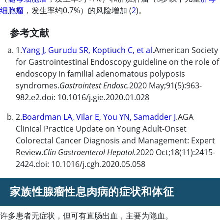
细胞瘤
，发生率约0.7%）的风险增加 (
2
)。
参考文献
1.
Yang J, Gurudu SR, Koptiuch C, et al
.American Society
for Gastrointestinal Endoscopy guideline on the role of
endoscopy in familial adenomatous polyposis
syndromes.
Gastrointest Endosc.
2020 May;91(5):963-
982.e2.doi: 10.1016/j.gie.2020.01.028
2.
Boardman LA, Vilar E, You YN, Samadder J
.AGA
Clinical Practice Update on Young Adult-Onset
Colorectal Cancer Diagnosis and Management: Expert
Review.
Clin Gastroenterol Hepatol.
2020 Oct;18(11):2415-
2424.doi: 10.1016/j.cgh.2020.05.058
家族性腺瘤性息肉病的症状和体征
许多患者无症状，但可有直肠出血，主要为隐血。