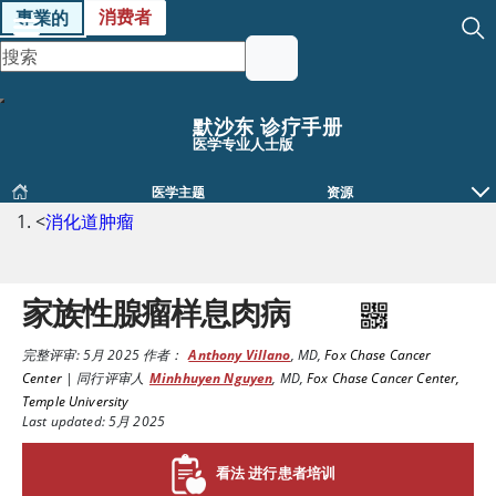
消费者
專業的
默沙东 诊疗手册
医学专业人士版
医学主题
资源
<
消化道肿瘤
家族性腺瘤样息肉病
完整评审:
5月 2025
作者：
Anthony Villano
,
MD
,
Fox Chase Cancer
Center
|
同行评审人
Minhhuyen Nguyen
,
MD
,
Fox Chase Cancer Center,
Temple University
Last updated: 5月 2025
看法 进行患者培训