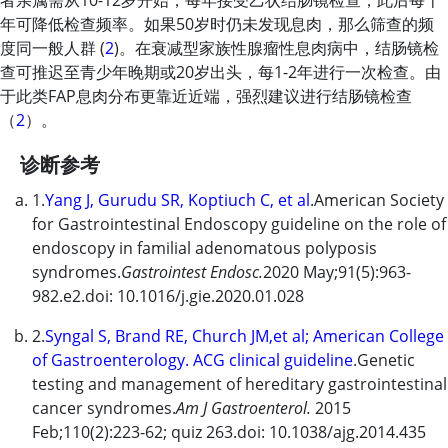
者亲属需从10-12岁开始，每年接受乙状结肠镜检查，此后每十
年可降低检查频率。如果50岁时仍未发现息肉，那么筛查的频
度同一般人群 (
2
)。在衰减型家族性腺瘤性息肉病中，结肠镜检
查可推迟至青少年晚期或20岁出头，每1-2年进行一次检查。由
于此类FAP息肉分布更靠近近端，强烈建议进行结肠镜检查
（
2
）。
诊断参考
1.
Yang J, Gurudu SR, Koptiuch C, et al
.American Society
for Gastrointestinal Endoscopy guideline on the role of
endoscopy in familial adenomatous polyposis
syndromes.
Gastrointest Endosc.
2020 May;91(5):963-
982.e2.doi: 10.1016/j.gie.2020.01.028
2.
Syngal S, Brand RE, Church JM,et al; American College
of Gastroenterology. ACG clinical guideline
.Genetic
testing and management of hereditary gastrointestinal
cancer syndromes.
Am J Gastroenterol.
2015
Feb;110(2):223-62; quiz 263.doi: 10.1038/ajg.2014.435