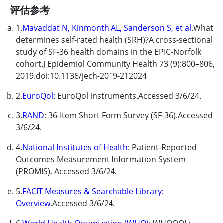
评估参考
1.
Mavaddat N, Kinmonth AL, Sanderson S, et al
.What
determines self-rated health (SRH)?A cross-sectional
study of SF-36 health domains in the EPIC-Norfolk
cohort.
J Epidemiol Community Health
73 (9):800–806,
2019.doi:10.1136/jech-2019-212024
2.
EuroQol
: EuroQol instruments.Accessed 3/6/24.
3.
RAND
: 36-Item Short Form Survey (SF-36).Accessed
3/6/24.
4.
National Institutes of Health
: Patient-Reported
Outcomes Measurement Information System
(PROMIS), Accessed 3/6/24.
5.
FACIT Measures & Searchable Library:
Overview
.Accessed 3/6/24.