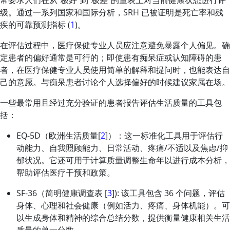
常要求人们在从“极好”到“极差”的量表上对当前健康状态进行评
级。通过一系列国家和国际分析，SRH 已被证明是死亡率和残
疾的可靠预测指标 (
1
)。
在评估过程中，医疗保健专业人员应注意避免暴露个人偏见。确
定患者的偏好通常是可行的；即使患有痴呆症或认知障碍的患
者，在医疗保健专业人员使用简单的解释和提问时，也能表达自
己的意愿。与痴呆患者讨论个人选择偏好的时候建议家属在场。
一些最常用且经过充分验证的患者报告评估生活质量的工具包
括：
EQ-5D（欧洲生活质量[
2
]）：这一标准化工具用于评估行
动能力、自我照顾能力、日常活动、疼痛/不适以及焦虑/抑
郁状况。它还可用于计算质量调整生命年以进行成本分析，
帮助评估医疗干预和政策。
SF-36（简明健康调查表 [
3
]): 该工具包含 36 个问题，评估
身体、心理和社会健康（例如活力、疼痛、身体机能）。可
以生成身体和精神的综合总结分数，提供衡量健康相关生活