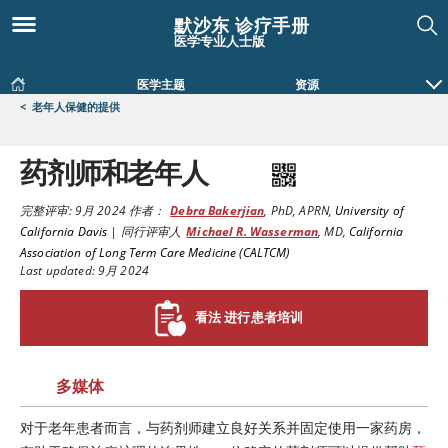
默沙东 诊疗手册
医学专业人士版
医学主题
资源
<
老年人保健的提供
药剂师和老年人
完整评审:
9月 2024
作者：
Debra Bakerjian
,
PhD, APRN
,
University of
California Davis
|
同行评审人
Michael R. Wasserman
,
MD
,
California
Association of Long Term Care Medicine (CALTCM)
Last updated: 9月 2024
看法 进行患者培训
多媒体
对于老年患者而言，与药剂师建立良好关系并固定使用一家药房，