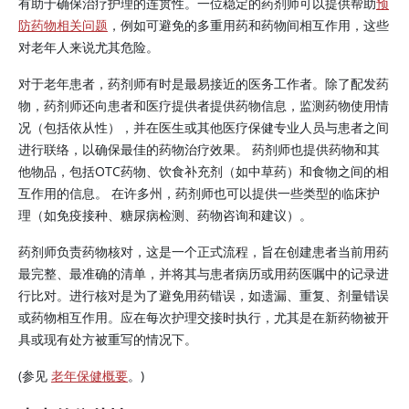
有助于确保治疗护理的连贯性。一位稳定的药剂师可以提供帮助
预
防药物相关问题
，例如可避免的多重用药和药物间相互作用，这些
对老年人来说尤其危险。
对于老年患者，药剂师有时是最易接近的医务工作者。除了配发药
物，药剂师还向患者和医疗提供者提供药物信息，监测药物使用情
况（包括依从性），并在医生或其他医疗保健专业人员与患者之间
进行联络，以确保最佳的药物治疗效果。 药剂师也提供药物和其
他物品，包括OTC药物、饮食补充剂（如中草药）和食物之间的相
互作用的信息。 在许多州，药剂师也可以提供一些类型的临床护
理（如免疫接种、糖尿病检测、药物咨询和建议）。
药剂师负责药物核对，这是一个正式流程，旨在创建患者当前用药
最完整、最准确的清单，并将其与患者病历或用药医嘱中的记录进
行比对。进行核对是为了避免用药错误，如遗漏、重复、剂量错误
或药物相互作用。应在每次护理交接时执行，尤其是在新药物被开
具或现有处方被重写的情况下。
(参见
老年保健概要
。)