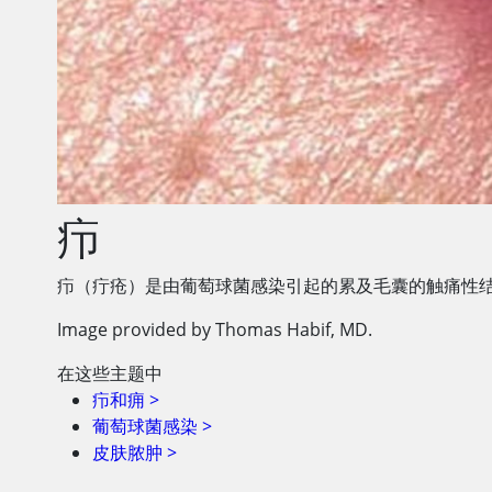
疖
疖（疔疮）是由葡萄球菌感染引起的累及毛囊的触痛性
Image provided by Thomas Habif, MD.
在这些主题中
疖和痈
>
葡萄球菌感染
>
皮肤脓肿
>