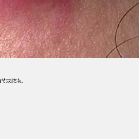
结节或脓疱。