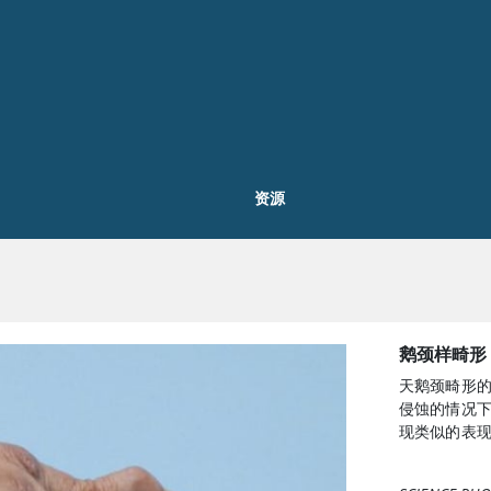
资源
鹅颈样畸形
天鹅颈畸形
侵蚀的情况下
现类似的表