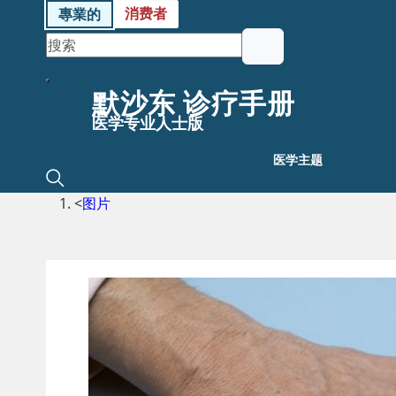
消费者
專業的
默沙东 诊疗手册
医学专业人士版
医学主题
<
图片