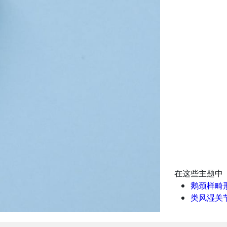
在这些主题中
鹅颈样畸
类风湿关