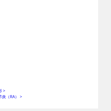
形
>
节炎（RA）
>