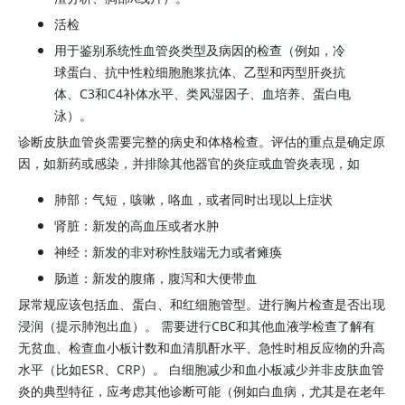
活检
用于鉴别系统性血管炎类型及病因的检查（例如，冷
球蛋白、抗中性粒细胞胞浆抗体、乙型和丙型肝炎抗
体、C3和C4补体水平、类风湿因子、血培养、蛋白电
泳）。
诊断皮肤血管炎需要完整的病史和体格检查。评估的重点是确定原
因，如新药或感染，并排除其他器官的炎症或血管炎表现，如
肺部：气短，咳嗽，咯血，或者同时出现以上症状
肾脏：新发的高血压或者水肿
神经：新发的非对称性肢端无力或者瘫痪
肠道：新发的腹痛，腹泻和大便带血
尿常规应该包括血、蛋白、和红细胞管型。进行胸片检查是否出现
浸润（提示肺泡出血）。 需要进行CBC和其他血液学检查了解有
无贫血、检查血小板计数和血清肌酐水平、急性时相反应物的升高
水平（比如ESR、CRP）。 白细胞减少和血小板减少并非皮肤血管
炎的典型特征，应考虑其他诊断可能（例如白血病，尤其是在老年