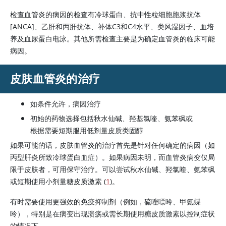
检查血管炎的病因的检查有冷球蛋白、抗中性粒细胞胞浆抗体
[ANCA]、乙肝和丙肝抗体、补体C3和C4水平、类风湿因子、血培
养及血尿蛋白电泳。其他所需检查主要是为确定血管炎的临床可能
病因。
皮肤血管炎的治疗
如条件允许，病因治疗
初始的药物选择包括秋水仙碱、羟基氯喹、氨苯砜或
根据需要短期服用低剂量皮质类固醇
如果可能的话，皮肤血管炎的治疗首先是针对任何确定的病因（如
丙型肝炎所致冷球蛋白血症）。如果病因未明，而血管炎病变仅局
限于皮肤者，可用保守治疗。可以尝试秋水仙碱、羟氯喹、氨苯砜
或短期使用小剂量糖皮质激素 (
1
)。
有时需要使用更强效的免疫抑制剂（例如，硫唑嘌呤、甲氨蝶
呤），特别是在病变出现溃疡或需长期使用糖皮质激素以控制症状
的情况下。