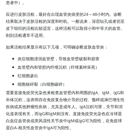
患者中）。
应进行皮肤活检，最好在出现血管炎病变的24～48小时内。诊断
结果取决于皮肤活检的深度和时机。一般说来，深层钻孔或者切至
皮下组织的活检比较适宜，这样活检可以取得小和中等大的血管。
削刮活检通常不适用。
如果活检结果显示有以下几项，可明确诊断皮肤血管炎：
炎症细胞浸润血管壁，导致血管壁破裂和损害
血管壁内和管腔内纤维沉积（纤维素样坏死）
红细胞渗出
细胞核碎裂（白细胞破碎）
需要直接免疫荧光染色来检查血管壁内和周围的IgA、IgM、IgG和
补体沉积，这表明存在免疫复合物介导的过程、髓样或淋巴增生性
疾病或其他肿瘤性疾病，尤其是成年人。IgA沉积与肾，关节和消
化道表现有关，而IgG和IgM则没有。直接免疫荧光染色在冷球蛋
白血症血管炎或类风湿性关节炎中IgM或IgG可为阳性，在免疫球
蛋白A-相关性血管炎中IgA可为阳性。