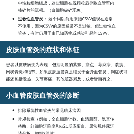
中性粒细胞组成，这些细胞在脱颗粒后导致血管壁内
核碎片的沉积。（白细胞破碎现象）
过敏性血管炎：
这个词以前用来指CSVV但现在通常
不使用，因为CSVV的原因通常不是过敏。但过敏性血
管炎，有时仍用于由已知药物或感染引起的CSVV。
皮肤血管炎的症状和体征
患者以皮肤病变为表现，包括明显的紫癜、瘀点、荨麻疹、溃疡、
网状青斑和结节。如果皮肤血管炎是继发于全身血管炎，则症状可
能还包括发热、关节疼痛、其他脏器累及，或者皆而有之。
小血管皮肤血管炎的诊断
排除系统性血管炎的常见临床病因
常规检查（例如，全血细胞计数、血清肌酐、氨基转
移酶、红细胞沉降率和/或C反应蛋白、尿常规伴尿沉
渣分析、胸部X线片）。