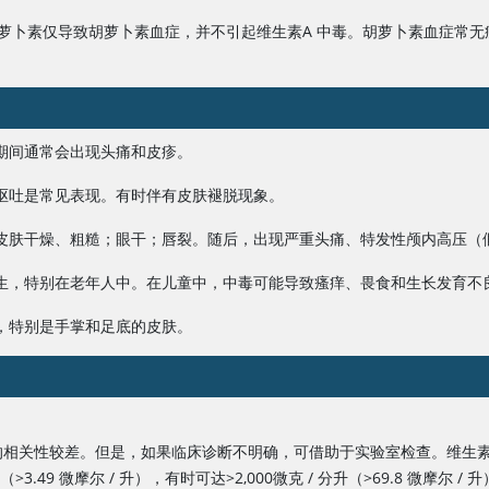
萝卜素仅导致胡萝卜素血症，并不引起
维生素A
中毒。胡萝卜素血症常无
期间通常会出现头痛和皮疹。
呕吐是常见表现。有时伴有皮肤褪脱现象。
皮肤干燥、粗糙；眼干；唇裂。随后，出现严重头痛、特发性颅内高压（
生，特别在老年人中。在儿童中，中毒可能导致瘙痒、畏食和生长发育不
，特别是手掌和足底的皮肤。
的相关性较差。但是，如果临床诊断不明确，可借助于实验室检查。
维生素
升（
>
3.49 微摩尔 / 升），有时可达
>
2,000微克 / 分升（
>
69.8 微摩尔 /