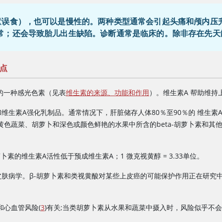
童误食），也可以是慢性的。两种类型通常会引起头痛和颅内压
常；还会导致胎儿出生缺陷。诊断通常是临床的。除非存在先天
点
的一种感光色素（见表
维生素的来源、功能和作用
）。
维生素A
帮助维持
和
维生素A
强化乳制品。通常情况下，肝脏储存人体80％至90％的
维生素
色蔬菜、胡萝卜和深色或颜色鲜艳的水果中所含的beta-胡萝卜素和其
萝卜素的
维生素A
活性低于预成
维生素A
；1 微克视黄醇 = 3.33单位。
肤病学。β-胡萝卜素和类视黄酸对某些上皮癌的可能保护作用正在研究中
)和心血管风险(
3
)有关;当类胡萝卜素从水果和蔬菜中摄入时，风险似乎不