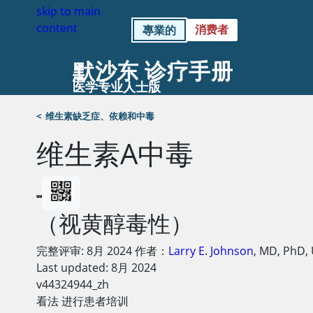
skip to main
content
消费者
專業的
默沙东 诊疗手册
医学专业人士版
<
维生素缺乏症、依赖和中毒
维生素A中毒
（视黄醇毒性）
完整评审:
8月 2024
作者：
Larry E. Johnson
,
MD, PhD
,
Last updated: 8月 2024
v44324944_zh
看法 进行患者培训