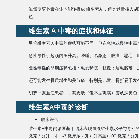
虽然胡萝卜素在体内能转换成
维生素A
，但是过量摄入胡
色。
维生素 A
中毒的症状和体征
尽管
维生素Ａ
中毒的症状可能不同，但在急性或慢性中毒
急性毒性引起颅内压升高。嗜睡、易激惹、腹痛、恶心、
慢性毒性的早期症状包括：毛发稀疏、粗糙；眉毛脱落；
还可能发生骨质增生和关节痛，特别是儿童。骨折易于发
胡萝卜素血症患者中，其皮肤（但不是巩膜）变成深黄色
维生素A
中毒的诊断
临床评估
维生素A
中毒的诊断基于临床表现血液维生素水平与毒性
微克 / 分升，即 1-3 微摩尔 / 升）升高至
>
100 微克 / 分