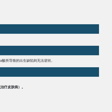
a酸
所导致的出生缺陷则无法逆转。
或治疗皮肤病）。