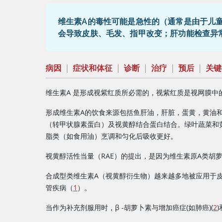
维生素A
的毒性可能是急性的（通常是由于儿
会导致皮肤、毛发、指甲改变；肝功能检查异
病因
|
症状和体征
|
诊断
|
治疗
|
预后
|
关键
维生素A
是形成视紫红质所必需的，视紫红质是视网膜中
形成
维生素A
的饮食来源包括鱼肝油，肝脏，蛋黄，黄油
（转甲状腺素蛋白）及视黄醇结合蛋白结合。绿叶蔬菜和黄
脂类（如食用油）烹调和匀化后吸收更好。
视黄醇活性当量（RAE）的提出，是因为维生素原A类胡
合成型类维生素A（视黄醇衍生物）越来越多地被应用于皮
管疾病（
1
）。
当作为补充剂服用时，β -胡萝卜素与增加癌症(如肺癌)(
2