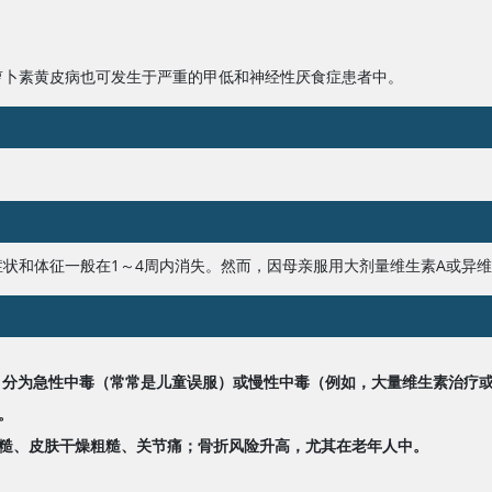
萝卜素黄皮病也可发生于严重的甲低和神经性厌食症患者中。
状和体征一般在1～4周内消失。然而，因母亲服用大剂量
维生素A
或
异维
，分为急性中毒（常常是儿童误服）或慢性中毒（例如，大量维生素治疗
。
糙、皮肤干燥粗糙、关节痛；骨折风险升高，尤其在老年人中。