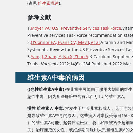
(参见
维生素概述
)。
参考文献
1.
Moyer VA; U.S. Preventive Services Task Force
.Vita
Preventive services Task Force recommendation sta
2.
O'Connor EA, Evans CV, Ivlev I, et al
.Vitamin and Mi
Systematic Review for the US Preventive Services Tas
3.
Yang J, Zhang Y, Na X, Zhao A
.β-Carotene Supplemen
Trials.
Nutrients
.2022;14(6):1284.Published 2022 Mar
维生素A
中毒的病因
{
}急性
维生素A
中毒{
}在儿童中可能由于服用大剂量的维生
急性中毒，因为那些肝脏中含有几百万 IU 的
维生素A
。
慢性
维生素Ａ
中毒
, 常发生于年长儿童和成人，见于连续
是导致维生素A中毒的原因，这些病人时常接受每日150,000～35
）的维生素A可能引起骨质疏松症。婴儿如果被给予超剂量（18,000
关）治疗痤疮的女性，或妊娠期间服用大剂量
维生素A
的