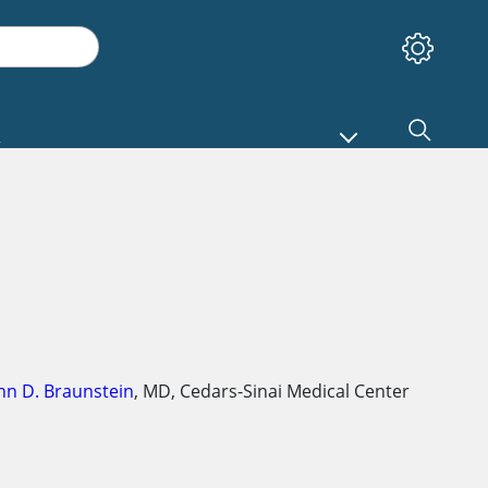
nn D. Braunstein
,
MD
,
Cedars-Sinai Medical Center