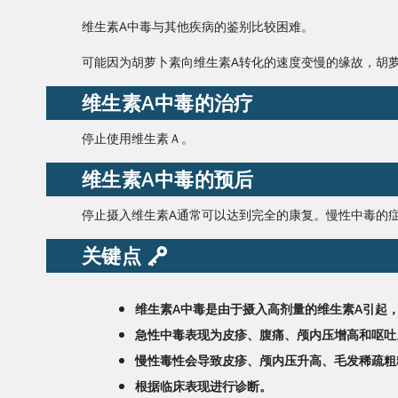
维生素A
中毒与其他疾病的鉴别比较困难。
可能因为胡萝卜素向
维生素A
转化的速度变慢的缘故，胡
维生素A
中毒的治疗
停止使用
维生素Ａ
。
维生素A
中毒的预后
停止摄入
维生素A
通常可以达到完全的康复。慢性中毒的症
关键点
维生素A
中毒是由于摄入高剂量的
维生素A
引起
急性中毒表现为皮疹、腹痛、颅内压增高和呕吐
慢性毒性会导致皮疹、颅内压升高、毛发稀疏粗
根据临床表现进行诊断。