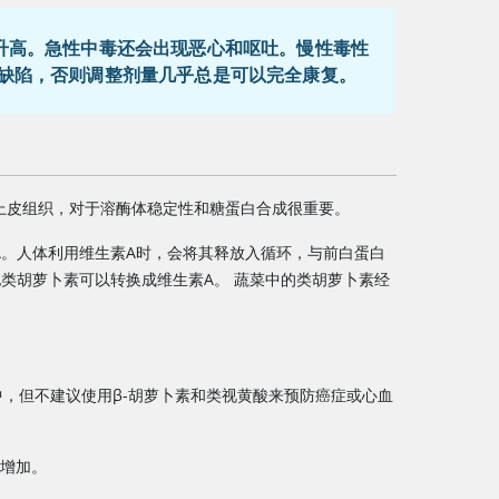
升高。急性中毒还会出现恶心和呕吐。慢性毒性
缺陷，否则调整剂量几乎总是可以完全康复。
上皮组织，对于溶酶体稳定性和糖蛋白合成很重要。
A
。人体利用
维生素A
时，会将其释放入循环，与前白蛋白
他类胡萝卜素可以转换成
维生素A
。 蔬菜中的类胡萝卜素经
，但不建议使用β-胡萝卜素和类视黄酸来预防癌症或心血
会增加。