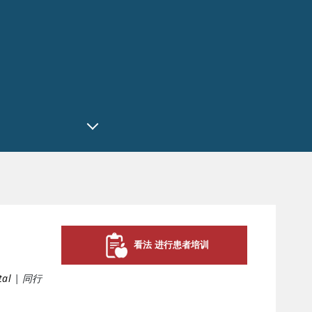
看法 进行患者培训
tal
|
同行