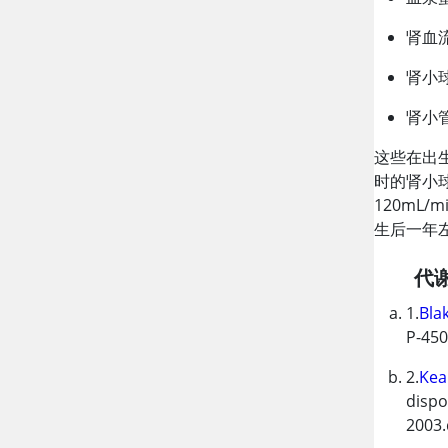
肾血
肾小
肾小
这些在出生
时的肾小球
120mL/m
生后一年
代
1.
Bla
P-450
2.
Kea
dispo
2003.