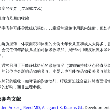
深度的变异（过深或过浅）
肌血流及肌肉收缩
起疼痛并可能导致组织损伤，儿童通常避免使用肌内注射，但如
儿角质层薄，体表面积和体重的比例比年长儿童和成人大得多，
）会使任何年龄段儿童的药物吸收增加。局部应用糖皮质激素等
中。
药通常只用于不能静脉给药的紧急情况（如癫痫持续状态经直肠
药的部位也会影响药物的吸收。小婴儿也可能在药物显著吸收前
从肺部的吸收（如哮喘的β-激动剂、呼吸窘迫综合征的肺表面活
术的影响，而非生理参数。
收参考文献
 den Anker J, Reed MD, Allegaert K, Kearns GL
: Development