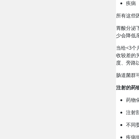
疾病
所有这些
胃酸分泌
少会降低
当给
<
3个
收较差的
度、旁路
肠道菌群
注射的药
药物
注射
不同
疾病