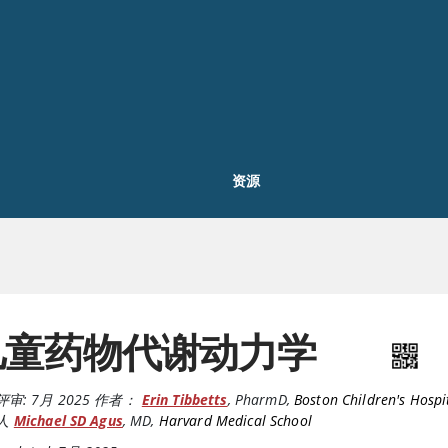
资源
儿童药物代谢动力学
评审:
7月 2025
作者：
Erin Tibbetts
,
PharmD
,
Boston Children's Hospi
人
Michael SD Agus
,
MD
,
Harvard Medical School