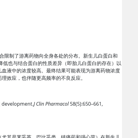
结合限制了游离药物向全身各处的分布。新生儿
白蛋白
和
力降低也与结合蛋白的性质差异（即胎儿
白蛋白
的存在）以
儿血液中的浓度较高。最终结果可能表现为游离药物浓度
药理效应，也伴随更高频率的不良反应。
ug development.
J Clin Pharmacol
58(5):650–661,
（尤其是苯妥英、巴比妥类、镇痛药和强心苷）在新生儿