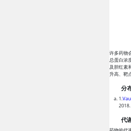
许多药物
总蛋白浓
及胆红素
升高、靶
分
1.
Vau
2018.
代
药物的代