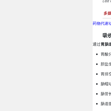
Last
多
药物代谢
吸
通过
胃肠
胃酸
胆盐
胃排
肠蠕
肠管
肠道