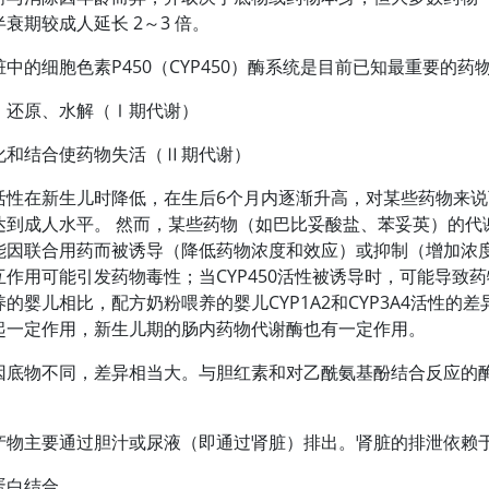
衰期较成人延长 2～3 倍。
中的细胞色素P450（CYP450）酶系统是目前已知最重要的药
、还原、水解（Ⅰ期代谢）
化和结合使药物失活（Ⅱ期代谢）
活性在新生儿时降低，在生后6个月内逐渐升高，对某些药物来
达到成人水平。 然而，某些药物（如巴比妥酸盐、苯妥英）的代谢
能因联合用药而被诱导（降低药物浓度和效应）或抑制（增加浓度和
作用可能引发药物毒性；当CYP450活性被诱导时，可能导致药
的婴儿相比，配方奶粉喂养的婴儿CYP1A2和CYP3A4活性的
起一定作用，新生儿期的肠内药物代谢酶也有一定作用。
因底物不同，差异相当大。与胆红素和
对乙酰氨基酚
结合反应的
产物主要通过胆汁或尿液（即通过肾脏）排出。肾脏的排泄依赖
蛋白结合