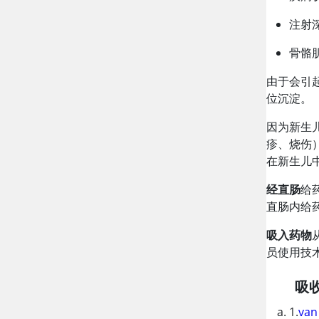
注射
骨骼
由于会引
位沉淀。
因为新生
疹、烧伤
在新生儿
经直肠
给
直肠内给
吸入药物
员使用技
吸
1.
van