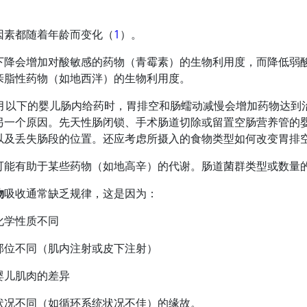
因素都随着年龄而变化（
1
）。
下降会增加对酸敏感的药物（青霉素）的生物利用度，而降低弱酸
亲脂性药物（如地西泮）的生物利用度。
月以下的婴儿肠内给药时，胃排空和肠蠕动减慢会增加药物达到
另一个原因。先天性肠闭锁、手术肠道切除或留置空肠营养管的
以及丢失肠段的位置。还应考虑所摄入的食物类型如何改变胃排
可能有助于某些药物（如地高辛）的代谢。肠道菌群类型或数量
物
吸收通常缺乏规律，这是因为：
化学性质不同
部位不同（肌内注射或皮下注射）
婴儿肌肉的差异
状况不同（如循环系统状况不佳）的缘故。