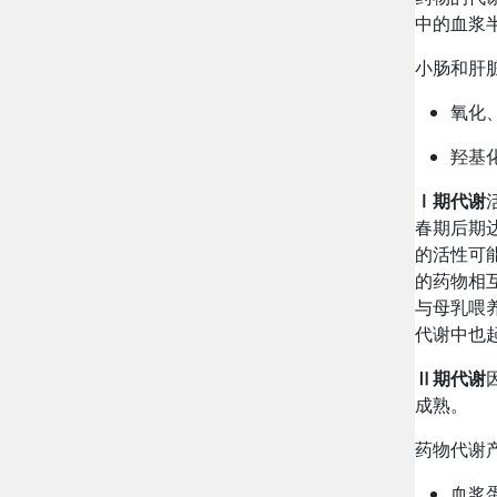
中的血浆半
小肠和肝脏
氧化
羟基
Ⅰ期代谢
春期后期
的活性可
的药物相互
与母乳喂养
代谢中也
Ⅱ期代谢
成熟。
药物代谢
血浆