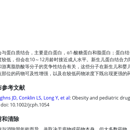
会与蛋白质结合，主要是
白蛋白
，α1-酸糖蛋白和脂蛋白；蛋白
度较低，但会在10～12月龄时接近成人水平。新生儿蛋白结合
和游离脂肪酸等分子的竞争性结合有关，这些分子在新生儿和婴
点部位的药物可及性增强，以及在较低药物浓度下既出现更强的
布参考文献
ghns JD, Conklin LS, Long Y, et al
: Obesity and pediatric dr
 doi: 10.1002/jcph.1054
谢和清除
谢与消除因年龄而异，并取决于底物或药物本身，但大多数药物