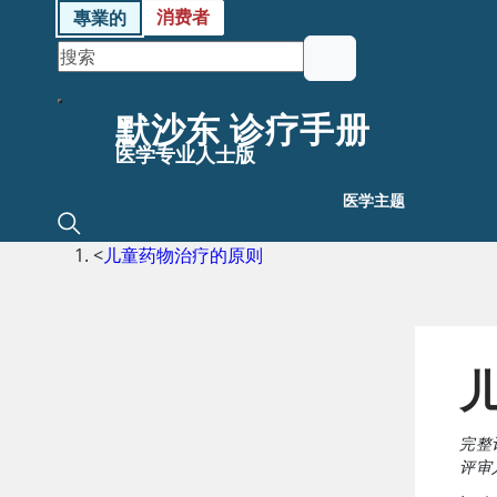
消费者
專業的
默沙东 诊疗手册
医学专业人士版
医学主题
<
儿童药物治疗的原则
完整
评审