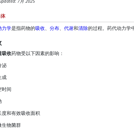
 updated: 7月 2025
媒体
动力学
是指药物的
吸收
、
分布
、
代谢
和
清除
的过程。药代动力学
收
道吸收
药物受以下因素的影响：
分泌
生成
空时间
动
长度和有效吸收面积
微生物菌群