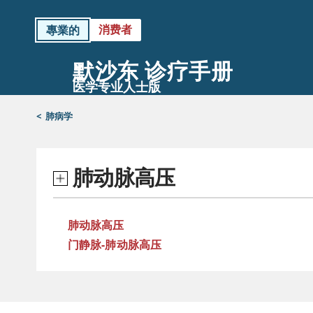
消费者
專業的
默沙东 诊疗手册
医学专业人士版
<
肺病学
肺动脉高压
肺动脉高压
门静脉-肺动脉高压