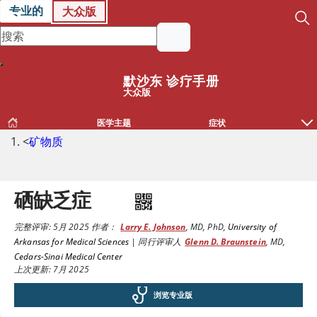
专业的
大众版
默沙东 诊疗手册
大众版
医学主题
症状
<
矿物质
硒缺乏症
完整评审:
5月 2025
作者：
Larry E. Johnson
,
MD, PhD
,
University of
Arkansas for Medical Sciences
|
同行评审人
Glenn D. Braunstein
,
MD
,
Cedars-Sinai Medical Center
上次更新: 7月 2025
浏览专业版