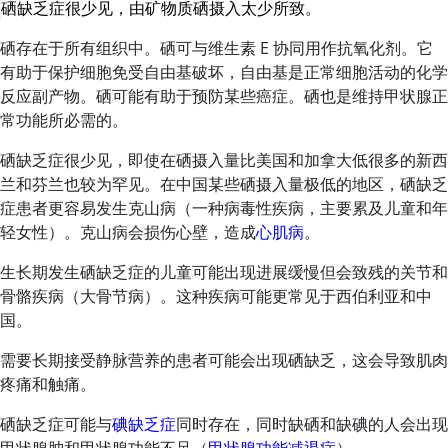
硒
缺乏症很少见，由矿物质
硒
摄入太少所致。
硒
存在于所有组织中。
硒
可与
维生素 E
协同用作抗氧化剂。它
有助于保护细胞免受自由基破坏，自由基是正常细胞活动的化学
反应副产物。
硒
可能有助于预防某些癌症。
硒
也是维持甲状腺正
常功能所必需的。
硒
缺乏症很少见，即使在
硒
摄入量比美国和加拿大低很多的新西
兰和芬兰也较为罕见。在中国某些
硒
摄入量极低的地区，
硒
缺乏
症患者更容易发生克山病（一种病毒性疾病，主要累及儿童和年
轻女性）。克山病会损伤心壁，造成
心肌病
。
生长期发生
硒
缺乏症的儿童可能出现进展缓慢但会致残的关节和
骨骼疾病（大骨节病）。这种疾病可能更常见于西伯利亚和中
国。
需要长期接受静脉营养的患者可能会出现
硒
缺乏，这会导致肌肉
疼痛和触痛。
硒
缺乏症可能与
碘缺乏症
同时存在，同时缺硒和缺碘的人会出现