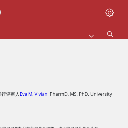
同行评审人
Eva M. Vivian
,
PharmD, MS, PhD
,
University