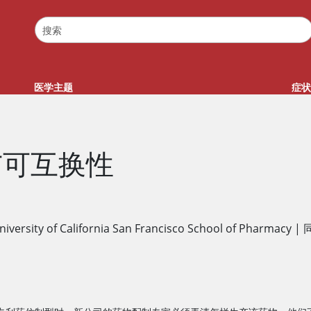
医学主题
症状
与可互换性
niversity of California San Francisco School of Pharmacy
|