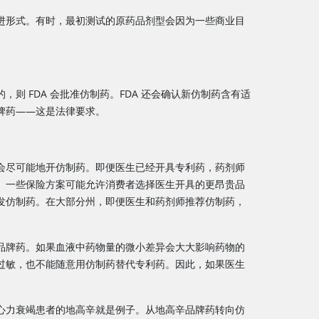
进形式。有时，最初测试的原药品剂型会因为一些商业目
则 FDA 会批准仿制药。FDA 还会确认新仿制药含有适
牌药——这是法律要求。
会尽可能地开仿制药。即便医生已经开具专利药，药剂师
。一些保险方案可能允许消费者选择医生开具的更昂贵品
发仿制药。在大部分州，即便医生和药剂师推荐仿制药，
品牌药。如果血液中药物量的微小差异会大大影响药物的
过敏，也不能随意用仿制药替代专利药。因此，如果医生
心力衰竭患者的地高辛就是例子。从地高辛品牌药转向仿