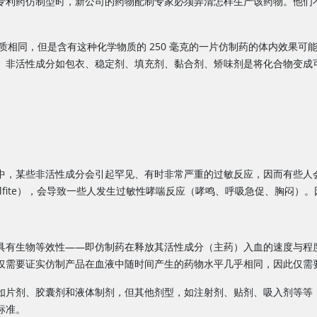
专利药仿制型时，新公司的药物配制专家必须弄清怎样生产该药物。他们
仿制化学物质相同，但是含有这种化学物质的 250 毫克的一片仿制药的体内效果
。非活性成分如包衣、稳定剂、填充剂、黏合剂、矫味剂是将化合物变成
中，某些非活性成分会引起罕见、有时非常严重的过敏反应，因而有些人
bisulfite），会导致一些人发生过敏性哮喘反应（哮鸣、呼吸急促、胸
具有生物等效性——即仿制药在释放其活性成分（主药）入血的速度与程
需要证实仿制产品在血液中随时间产生的药物水平几乎相同，因此仅需要人数
如片剂、胶囊剂和液体制剂，但其他剂型，如注射剂、贴剂、吸入剂等等
标准。