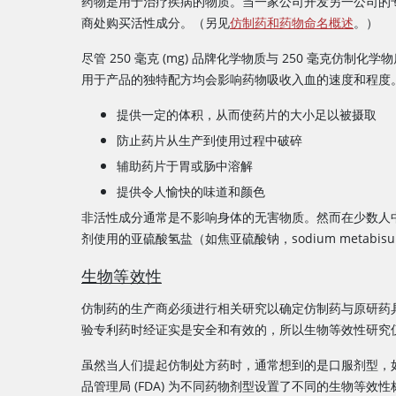
药物是用于治疗疾病的物质。当一家公司开发另一公司的
商处购买活性成分。（另见
仿制药和药物命名概述
。）
尽管 250 毫克 (mg) 品牌化学物质与 250 毫克
用于产品的独特配方均会影响药物吸收入血的速度和程度
提供一定的体积，从而使药片的大小足以被摄取
防止药片从生产到使用过程中破碎
辅助药片于胃或肠中溶解
提供令人愉快的味道和颜色
非活性成分通常是不影响身体的无害物质。然而在少数人
剂使用的亚硫酸氢盐（如焦亚硫酸钠，sodium meta
生物等效性
仿制药的生产商必须进行相关研究以确定仿制药与原研药
验专利药时经证实是安全和有效的，所以生物等效性研究仅
虽然当人们提起仿制处方药时，通常想到的是口服剂型，
品管理局 (FDA) 为不同药物剂型设置了不同的生物等效性