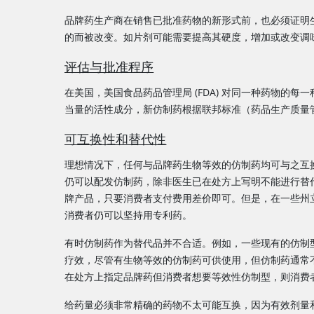
品牌药生产商在销售已批准药物的新形式前，也必须证明
的而被改变。如片剂可能需要提高其硬度，增加或改变调
评估与批准程序
在美国，美国食品药品管理局 (FDA) 对同一种药物的每
当量的活性成分，新仿制药根据联邦标准（药品生产质量
可互换性和替代性
理想情况下，任何与品牌药生物等效的仿制药均可与之互
仍可以配发仿制药，除非医生已在处方上写明不能进行替
牌产品，只要消费者支付费用差价即可。但是，在一些州
消费者仍可以坚持用专利药。
有时仿制药作为替代品并不合适。例如，一些现有的仿制
疗效，尽管有生物等效的仿制药可供使用，但仿制药通常
在处方上指定品牌药但消费者想要等效性仿制型，则消费
给药量必须非常精确的药物不太可能互换，因为有效剂量