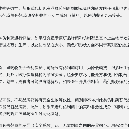
生物等效性。新形式包括现有品牌药的新剂型或规格和研发的任何其他改
味剂或着色剂,或改变药物的非活性成分（辅料）以使消费者更易接受。
一种仿制药进行评估。如果研究显示原研品牌药和仿制型是基本上生物等效的，
管理规范）生产，以及仿制型在大小、颜色和形状方面不同于其对应的品
换。当药物失去专利保护，可能只有仿制药可用。为降低药费，很多医生
代。此外，医疗保险机构为节省资金，也会要求尽可能处方和使用仿制药
立计划中，消费者可能没有选择权。如果医生开具仿制药，药剂师必须配
型可能并不与品牌药具有完全生物等效性。药剂师不得用此类仿制药替代
不能代替品牌药。此外，如果患者对仿制药中的某种非活性成分（辅料）
者或药剂师应当与医生讨论此问题。
和有害剂量的差异（安全系数）或与无效剂量之间的差异微小。用来治疗