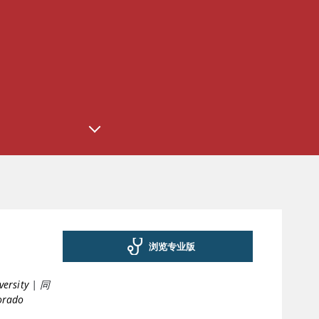
浏览专业版
versity
|
同
lorado