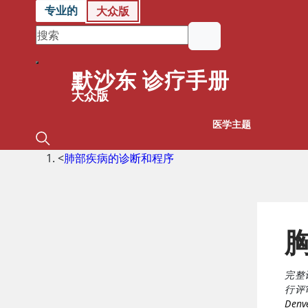
专业的
大众版
默沙东 诊疗手册
大众版
医学主题
<
肺部疾病的诊断和程序
完整
行评
Denve