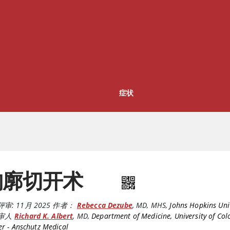
症状
胸廓切开术
评审:
11月 2025
作者：
Rebecca Dezube
,
MD, MHS
,
Johns Hopkins Uni
审人
Richard K. Albert
,
MD
,
Department of Medicine, University of Co
r - Anschutz Medical