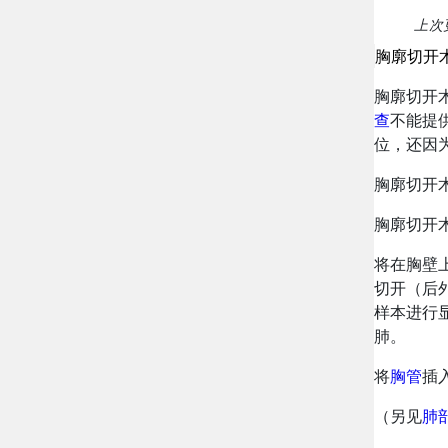
上次更
胸廓切开
胸廓切开
查
不能提
位，还因
胸廓切开
胸廓切开
将在胸壁
切开（后
样本进行
肺。
将
胸管
插
（另见
肺