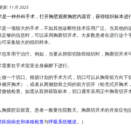
新: 11月 2025
术是一种外科手术，打开胸壁观察胸腔内器官，获得组织标本进
术是一项较大的手术，不如其他诊断性技术应用广泛。当其他的
供足够的信息时，可以采用胸廓切开术。大多数患者在进行这个
为可采集较大的组织样本。
术也常用于治疗。例如，当要从肺部切除癌组织时，胸廓切开术
术需要在手术室里全身麻醉下进行。
上做一个切口。根据计划的手术方式，切口可以从胸骨前方向下
外侧开胸术），或者从两侧肋骨之间的前方切开（蛤壳式开胸术
显微镜检查。如需从双肺获取标本，切口通常采用正中胸骨切开
入胸膜腔后留置。患者一般要住院数天。胸廓切开术的并发症包
部疾病病史和体格检查
与
呼吸系统概述
。）