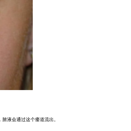
，脓液会通过这个瘘道流出。