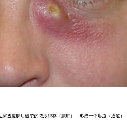
且穿透皮肤后破裂的脓液积存（脓肿），形成一个瘘道（通道）