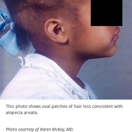
This photo shows oval patches of hair loss consistent with
alopecia areata.
Photo courtesy of Karen McKoy, MD.