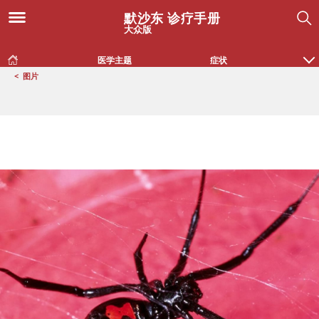
默沙东 诊疗手册
大众版
医学主题
症状
<
图片