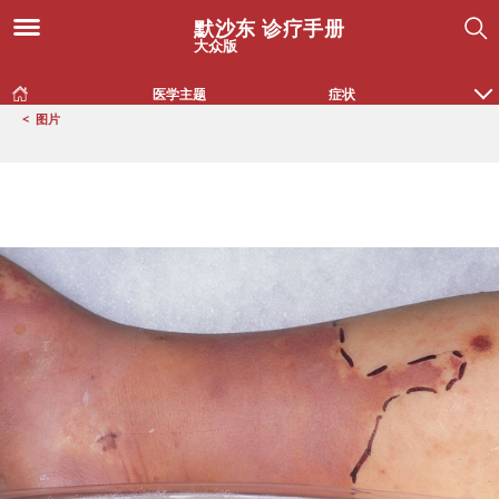
默沙东 诊疗手册
大众版
医学主题
症状
<
图片