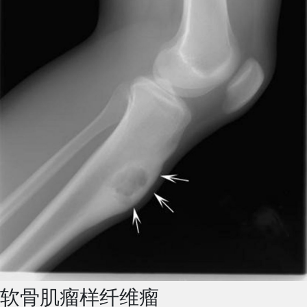
软骨肌瘤样纤维瘤