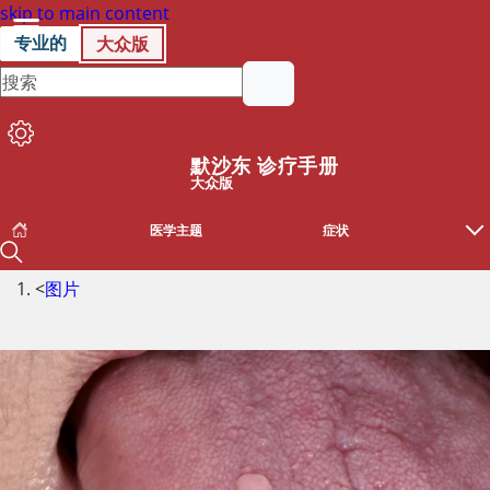
skip to main content
专业的
大众版
默沙东 诊疗手册
大众版
医学主题
症状
<
图片