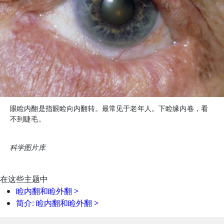
眼睑内翻是指眼睑向内翻转。最常见于老年人。下睑缘内卷，看
不到睫毛。
科学图片库
在这些主题中
睑内翻和睑外翻
>
简介: 睑内翻和睑外翻
>