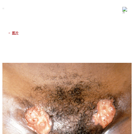
默沙东 诊疗手册
大众版
医学主题
症状
<
图片