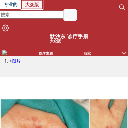
专业的
大众版
默沙东 诊疗手册
大众版
医学主题
症状
<
图片