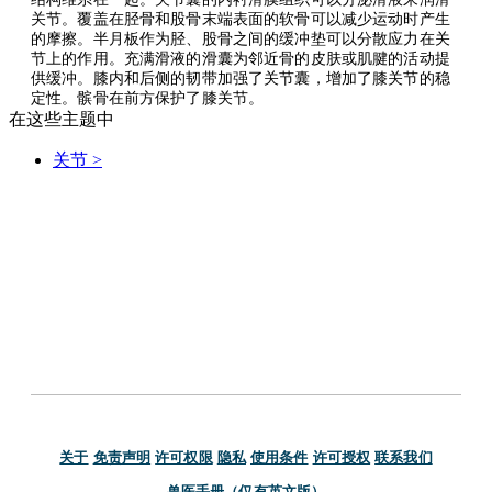
关节。覆盖在胫骨和股骨末端表面的软骨可以减少运动时产生
的摩擦。半月板作为胫、股骨之间的缓冲垫可以分散应力在关
节上的作用。充满滑液的滑囊为邻近骨的皮肤或肌腱的活动提
供缓冲。膝内和后侧的韧带加强了关节囊，增加了膝关节的稳
定性。髌骨在前方保护了膝关节。
在这些主题中
关节
>
关于
免责声明
许可权限
隐私
使用条件
许可授权
联系我们
兽医手册（仅有英文版）