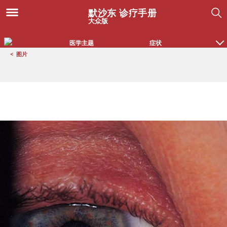
默沙东 诊疗手册
大众版
医学主题
症状
<
图片