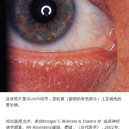
这张照片显示Lisch结节，是虹膜（眼睛的有色部分）上呈褐色的
赘生物。
经出版商允许。来自Kotagal S, Bicknese A, Eswara M:
临床神经
病学图集
。RN Rosenberg编辑。费城，《当代医学》，2002年。