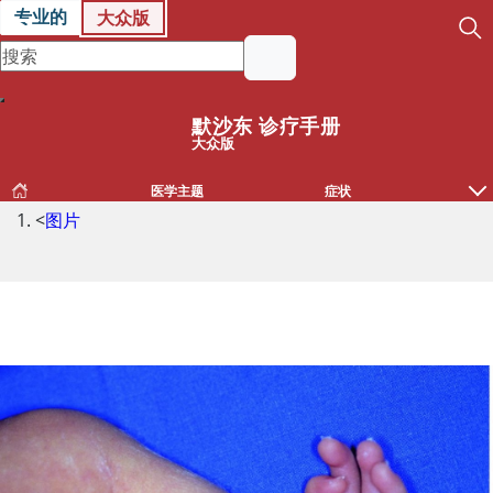
专业的
大众版
默沙东 诊疗手册
大众版
医学主题
症状
<
图片