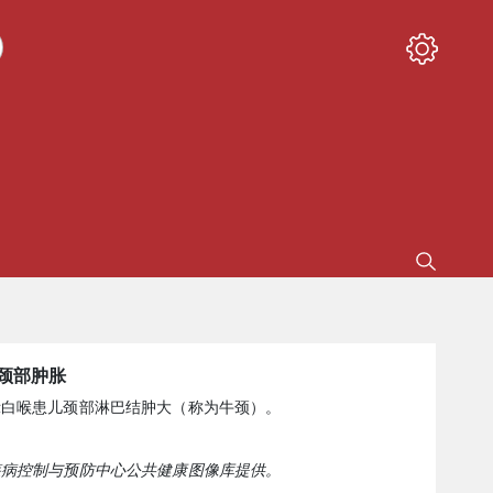
颈部肿胀
示白喉患儿颈部淋巴结肿大（称为牛颈）。
疾病控制与预防中心公共健康图像库提供。