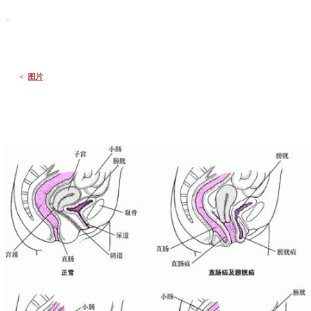
默沙东 诊疗手册
大众版
医学主题
症状
<
图片