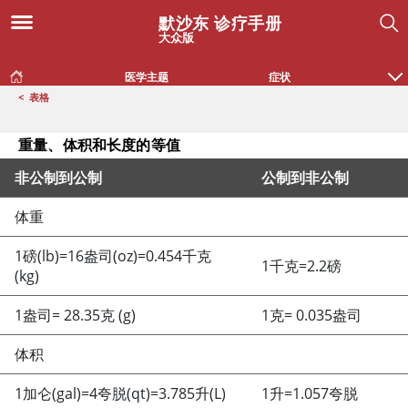
默沙东 诊疗手册
大众版
医学主题
症状
<
表格
重量、体积和长度的等值
非公制到公制
公制到非公制
重量、体积和长度的等值
体重
1磅(lb)
=
16盎司(oz)
=
0.454千克
1千克
=
2.2磅
(kg)
1盎司
=
28.35克 (g)
1克
=
0.035盎司
体积
1加仑(gal)
=
4夸脱(qt)
=
3.785升(L)
1升
=
1.057夸脱