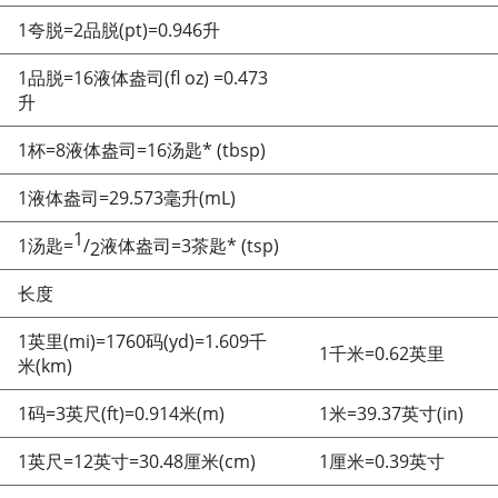
1夸脱
=
2品脱(pt)
=
0.946升
1品脱
=
16液体盎司(fl oz)
=
0.473
升
1杯
=
8液体盎司
=
16汤匙* (tbsp)
1液体盎司
=
29.573毫升(mL)
1
1汤匙
=
/
液体盎司
=
3茶匙* (tsp)
2
长度
1英里(mi)
=
1760码(yd)
=
1.609千
1千米
=
0.62英里
米(km)
1码
=
3英尺(ft)
=
0.914米(m)
1米
=
39.37英寸(in)
1英尺
=
12英寸
=
30.48厘米(cm)
1厘米
=
0.39英寸