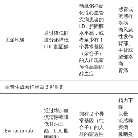
动脉粥样硬
感冒或
化性心血管
流感样
疾病患者的
疾病
LDL 胆固醇
痛风急
通过降低肝
水平高，或
性发作
贝派地酸
脏分泌降低
者至少有 1
背部、
LDL 胆固醇
个异常基因
手臂或
（杂合子）
腿部疼
的人出现家
痛
族性高胆固
胃痛
醇血症
血管生成素样蛋白 3 抑制剂
精力下
降
通过增加血
拥有 2 个异
头晕
流清除率降
常基因（纯
流感样
低甘油三
合子）的人
疾病
Evinacumab
酯、LDL 胆
群的家族性
鼻咽炎
固醇和