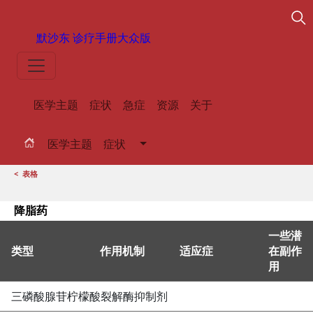
默沙东 诊疗手册
大众版
医学主题
症状
急症
资源
关于
医学主题
症状
<
表格
降脂药
一些潜
类型
作用机制
适应症
在副作
用
降脂药
三磷酸
腺苷
柠檬酸裂解酶抑制剂