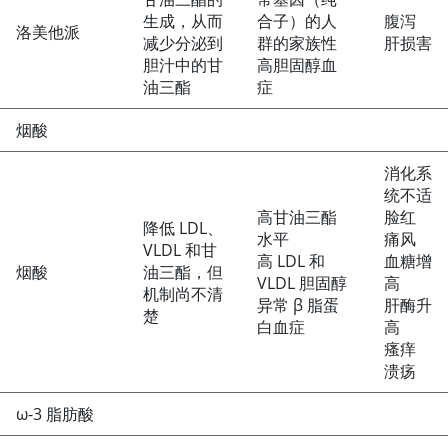
生成，从而
合子）的人
腹泻
洛美他派
减少分泌到
群的家族性
肝损害
胆汁中的甘
高胆固醇血
油三酯
症
烟酸
消化系
统不适
高甘油三酯
脸红
降低 LDL、
水平
痛风
VLDL 和甘
高 LDL 和
血糖增
烟酸
油三酯，但
VLDL 胆固醇
高
机制尚不清
异常 β 脂蛋
肝酶升
楚
白血症
高
瘙痒
溃疡
ω-3 脂肪酸