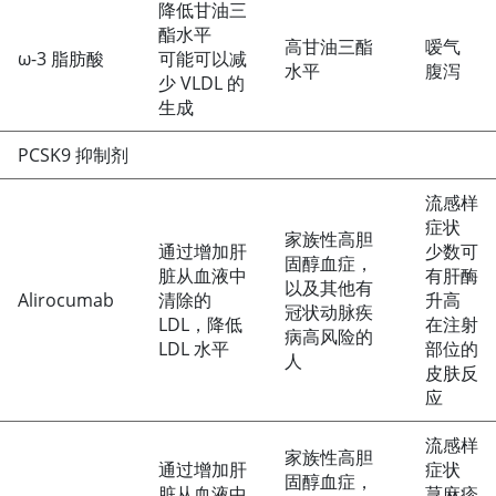
降低甘油三
酯水平
高甘油三酯
嗳气
ω-3 脂肪酸
可能可以减
水平
腹泻
少 VLDL 的
生成
PCSK9 抑制剂
流感样
症状
家族性高胆
通过增加肝
少数可
固醇血症，
脏从血液中
有肝酶
以及其他有
Alirocumab
清除的
升高
冠状动脉疾
LDL，降低
在注射
病高风险的
LDL 水平
部位的
人
皮肤反
应
流感样
家族性高胆
通过增加肝
症状
固醇血症，
脏从血液中
荨麻疹