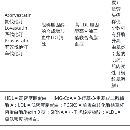
度）
疲劳
Atorvastatin
头痛
氟伐他汀
稀便
阻碍胆固醇
高 LDL 胆固
Lovastatin
少数可
的合成增加
醇高甘油三
匹伐他汀
有肝酶
血中LDL清
酯联合高脂
Pravastatin
升高
除
血症
罗苏伐他汀
由肌炎
辛伐他汀
引起的
肌痛、
肌肉变
性（横
纹肌溶
解）
HDL = 高密度脂蛋白；HMG-CoA = 3-羟基-3-甲基戊二酰辅
酶 A；LDL = 低密度脂蛋白；PCSK9 = 前蛋白转化酶枯草杆
菌蛋白酶/kexin 9 型；SiRNA = 小干扰核糖核酸；VLDL =
极低密度脂蛋白。