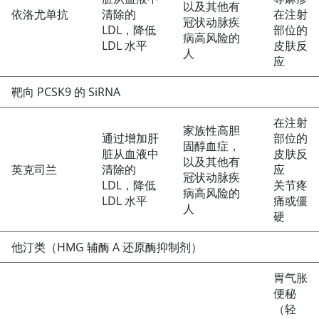
以及其他有
依洛尤单抗
清除的
在注射
冠状动脉疾
LDL，降低
部位的
病高风险的
LDL 水平
皮肤反
人
应
靶向 PCSK9 的 SiRNA
在注射
家族性高胆
通过增加肝
部位的
固醇血症，
脏从血液中
皮肤反
以及其他有
英克司兰
清除的
应
冠状动脉疾
LDL，降低
关节疼
病高风险的
LDL 水平
痛或僵
人
硬
他汀类（HMG 辅酶 A 还原酶抑制剂）
胃气胀
便秘
（轻