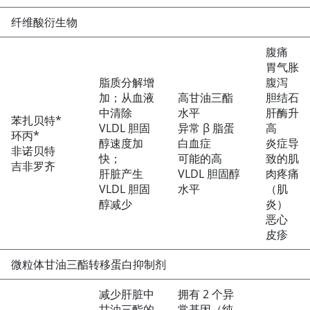
纤维酸衍生物
腹痛
胃气胀
脂质分解增
腹泻
加；从血液
高甘油三酯
胆结石
中清除
水平
肝酶升
苯扎贝特*
VLDL 胆固
异常 β 脂蛋
高
环丙*
醇速度加
白血症
炎症导
非诺贝特
快；
可能的高
致的肌
吉非罗齐
肝脏产生
VLDL 胆固醇
肉疼痛
VLDL 胆固
水平
（肌
醇减少
炎）
恶心
皮疹
微粒体甘油三酯转移蛋白抑制剂
减少肝脏中
拥有 2 个异
甘油三酯的
常基因（纯