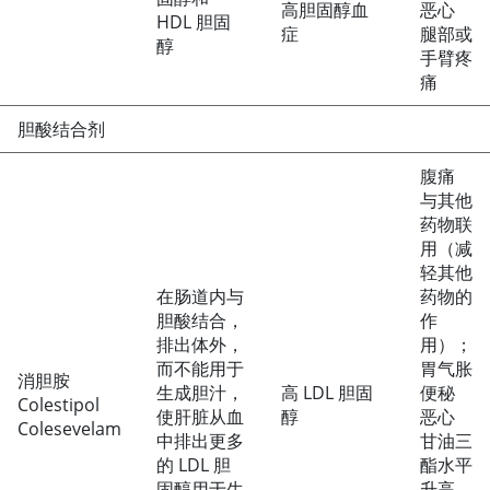
高胆固醇血
恶心
HDL 胆固
症
腿部或
醇
手臂疼
痛
胆酸结合剂
腹痛
与其他
药物联
用（减
轻其他
在肠道内与
药物的
胆酸结合，
作
排出体外，
用）；
而不能用于
胃气胀
消胆胺
生成胆汁，
高 LDL 胆固
便秘
Colestipol
使肝脏从血
醇
恶心
Colesevelam
中排出更多
甘油三
的 LDL 胆
酯水平
固醇用于生
升高