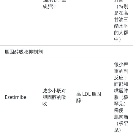
成胆汁
（特别
是在高
甘油三
酯水平
的人群
中）
胆固醇吸收抑制剂
很少严
重的副
反应；
面部和
减少小肠对
嘴唇肿
高 LDL 胆固
Ezetimibe
胆固醇的吸
胀（极
醇
收
罕见）
稀便
肌肉痛
（极罕
见）