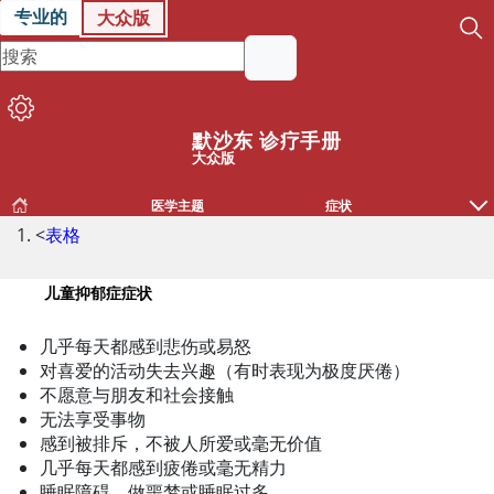
专业的
大众版
默沙东 诊疗手册
大众版
医学主题
症状
<
表格
儿童抑郁症症状
儿童抑郁症症状
几乎每天都感到悲伤或易怒
对喜爱的活动失去兴趣（有时表现为极度厌倦）
不愿意与朋友和社会接触
无法享受事物
感到被排斥，不被人所爱或毫无价值
几乎每天都感到疲倦或毫无精力
睡眠障碍，做噩梦或睡眠过多