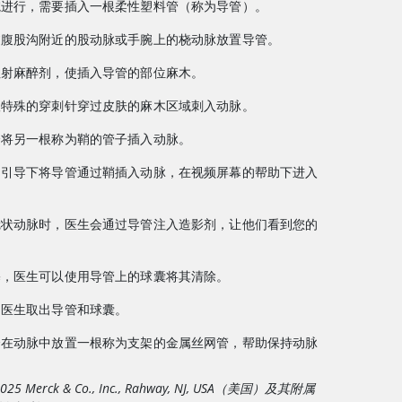
院进行，需要插入一根柔性塑料管（称为导管）。
过腹股沟附近的股动脉或手腕上的桡动脉放置导管。
注射麻醉剂，使插入导管的部位麻木。
根特殊的穿刺针穿过皮肤的麻木区域刺入动脉。
会将另一根称为鞘的管子插入动脉。
的引导下将导管通过鞘插入动脉，在视频屏幕的帮助下进入
冠状动脉时，医生会通过导管注入造影剂，让他们看到您的
塞，医生可以使用导管上的球囊将其清除。
，医生取出导管和球囊。
会在动脉中放置一根称为支架的金属丝网管，帮助保持动脉
5 Merck & Co., Inc., Rahway, NJ, USA（美国）及其附属