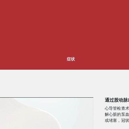
症状
通过股动脉
心导管检查
解心脏的泵
或堵塞，冠