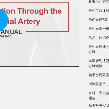
检查术在医
医生可以通
他们会局部
医生会将一
然后，他们
医生在导线
心脏。
当导管到达
心脏动脉。
如果发现阻
清除阻塞后
有时，医生
通畅。
版权所有 © 202