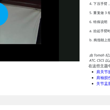
4. 下压手
5. 重复做 3
6. 特殊说明
a. 抬起手
b. 拇指朝
由 Tomah 纪念
ATC, CSCS 以
在这些主题
肩关节
肩袖损
关节盂