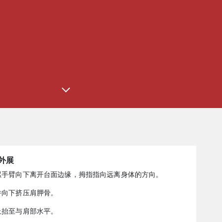
外展
受累手臂向下离开台面边缘，拇指指向远离身体的方向。
柱并向下挤压肩胛骨。
向上抬至与肩部水平。