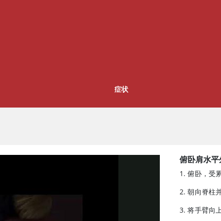
症状
俯卧肩水平
1. 俯卧，
2. 朝向脊
3. 将手臂