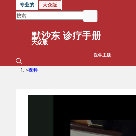
专业的
大众版
默沙东 诊疗手册
大众版
医学主题
<
视频