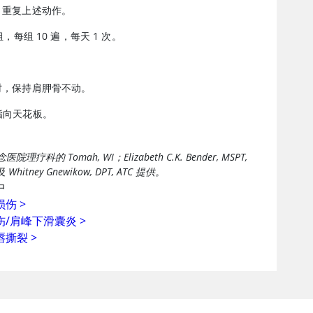
臂，重复上述动作。
 组，每组 10 遍，每天 1 次。
臂时，保持肩胛骨不动。
上指向天花板。
医院理疗科的 Tomah, WI；Elizabeth C.K. Bender, MSPT,
及 Whitney Gnewikow, DPT, ATC 提供。
中
损伤
>
伤/肩峰下滑囊炎
>
唇撕裂
>