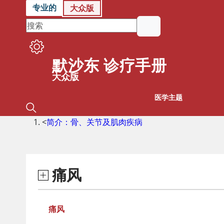
专业的
大众版
默沙东 诊疗手册
大众版
医学主题
<
简介：骨、关节及肌肉疾病
痛风
痛风