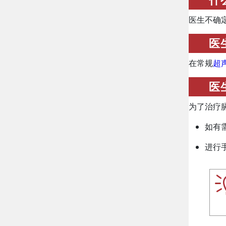
医生不确
医
在常规
超
医
为了治疗
如有
进行