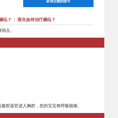
获得完整的细节
膈疝？
|
医生如何治疗膈疝？
薄弱点。
后腹腔器官进入胸腔，您的宝宝将呼吸困难。