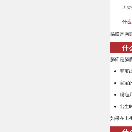
上次更
什么
膈膜是胸
什
膈疝是膈
宝宝
宝宝
膈疝
出生
如果在出
什