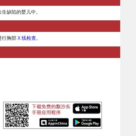
出生缺陷的婴儿中。
进行胸部
X 线检查
。