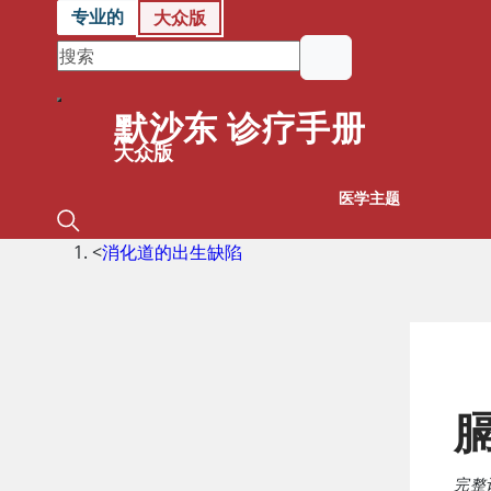
专业的
大众版
默沙东 诊疗手册
大众版
医学主题
<
消化道的出生缺陷
完整