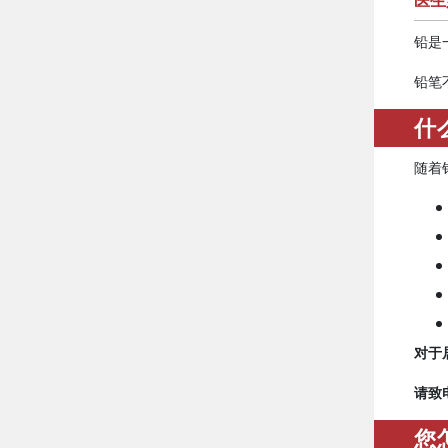
医生
铅是
铅笔
什
随着
对于
请致
您