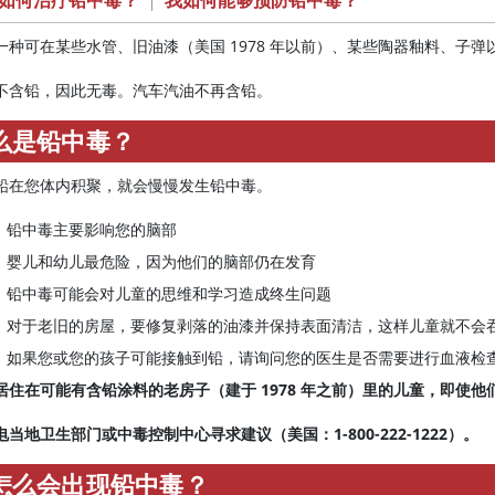
如何治疗铅中毒？
|
我如何能够预防铅中毒？
一种可在某些水管、旧油漆（美国 1978 年以前）、某些陶器釉料、子
不含铅，因此无毒。汽车汽油不再含铅。
么是铅中毒？
铅在您体内积聚，就会慢慢发生铅中毒。
铅中毒主要影响您的脑部
婴儿和幼儿最危险，因为他们的脑部仍在发育
铅中毒可能会对儿童的思维和学习造成终生问题
对于老旧的房屋，要修复剥落的油漆并保持表面清洁，这样儿童就不会
如果您或您的孩子可能接触到铅，请询问您的医生是否需要进行血液检
居住在可能有含铅涂料的老房子（建于 1978 年之前）里的儿童，即使
电当地卫生部门或中毒控制中心寻求建议（美国：1-800-222-1222）。
怎么会出现铅中毒？