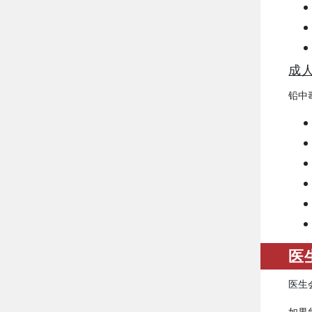
成
铅中
医
医生
如果