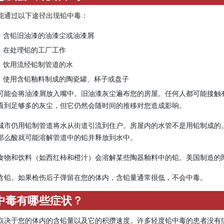
能通过以下途径出现铅中毒：
含铅旧油漆的油漆尘或油漆屑
在处理铅的工厂工作
饮用流经铅制管道的水
使用含铅釉料制成的陶瓷罐、杯子或盘子
可能会将油漆屑放入嘴中。旧油漆灰尘遍布您的房屋。任何人都可能接触
看到足够多的灰尘，但它仍然会随时间的推移对您造成影响。
城市仍用铅制管道将水从街道引流到住户。房屋内的水管不是用铅制成的
那么酸就可能溶解管道中的铅并释放到水中。
食物和饮料（如西红柿和橙汁）会溶解某些陶器釉料中的铅。美国制造的
含铅。如果枪伤后子弹留在您的体内，含铅量通常很低，不会中毒。
中毒有哪些症状？
取决于您的体内的含铅量以及它的积攒速度。许多轻度铅中毒的患者没有