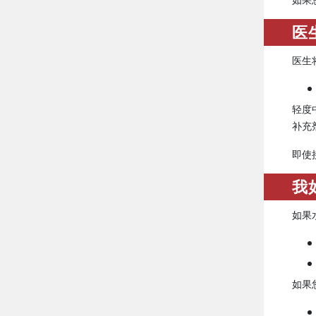
医
医生
轻度
补充
即使
我
如果
如果