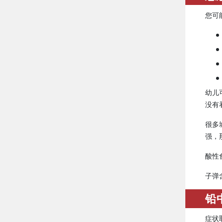
您可
幼儿
没有
很多
强，
酸性
子弹
铅
症状