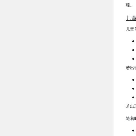
现。
儿
儿童
若出
若出
随着