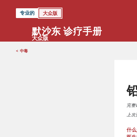
专业的
大众版
默沙东 诊疗手册
大众版
<
中毒
完整
上次更
什么