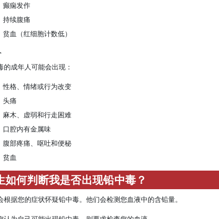
癫痫发作
持续腹痛
贫血（红细胞计数低）
人
毒的成年人可能会出现：
性格、情绪或行为改变
头痛
麻木、虚弱和行走困难
口腔内有金属味
腹部疼痛、呕吐和便秘
贫血
生如何判断我是否出现铅中毒？
会根据您的症状怀疑铅中毒。他们会检测您血液中的含铅量。
您认为自己可能出现铅中毒，则要求检查您的血液。