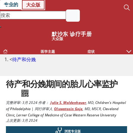
专业的
大众版
默沙东 诊疗手册
大众版
医学主题
症状
<
待产和分娩
待产和分娩期间的胎儿心率监护
完整评审:
3月 2024
作者：
Julie S. Moldenhauer
,
MD
,
Children's Hospital
of Philadelphia
|
同行评审人
Oluwatosin Goje
,
MD, MSCR
,
Cleveland
Clinic, Lerner College of Medicine of Case Western Reserve University
上次更新: 3月 2024
浏览专业版