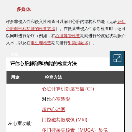
多媒体
许多非侵入性和侵入性检查可以阐明心脏的结构和功能（见表
评估
心脏解剖和功能的检查方法
）。在做某些侵入性诊断检查时，还可
以同时进行治疗（例如，在
心脏导管检查
期间进行经皮冠状动脉介
入术，以及在
电生理检查
期间进行
射频消融术
）。
表格
评估心脏解剖和功能的检查方法
用途
检查方法
心脏计算机断层扫描 (CT)
评估心脏解剖和功能的检查方法
对比
心室造影
超声心动图
门控磁共振成像 (MRI)
左心室功能
多门控采集核素（MUGA）显像