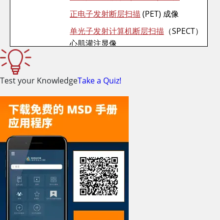
正电子发射断层扫描
(PET) 成像
单光子发射计算机断层扫描
（SPECT）
心肌灌注显像
冠状动脉造影
心电图、核素心肌灌注显像或超声心动
Test your Knowledge
Take a Quiz!
图的运动或药物
负荷试验
冠状动脉疾病
诊断和预后
血管内超声检查
磁共振血管造影
多排CT冠状动脉造影
门控磁共振成像
PET
心肌活性
静息
SPECT
心肌灌注显像
超声心动图
负荷试验
（使用低剂量多巴