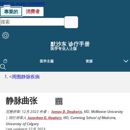
skip to main content
消费者
專業的
默沙东 诊疗手册
医学专业人士版
医学主题
资源
<
周围静脉疾病
静脉曲张
完整评审:
12月 2023
作者：
James D. Douketis
,
MD
,
McMaster University
|
同行评审人
Jonathan G. Howlett
,
MD
,
Cumming School of Medicine,
University of Calgary
Last updated: 12月 2023