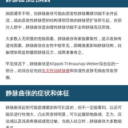
病因通常不明，但静脉曲张可能由原发性静脉瓣膜功能不全伴反
流，或由原发性静脉壁的结构薄弱导致的静脉壁扩张所引起。在部
分人群中，静脉曲张是由慢性静脉功能不全和静脉高压所致。
大多数人无明显的危险因素。静脉曲张有家族聚集性，提示发病有
遗传因素。静脉曲张在女性中较常见，因
雌激素
影响静脉结构，妊
娠增加骨盆和腿部静脉压力，或两者兼有之。
罕见情况下，静脉曲张是Klippel-Trénaunay-Weber综合征的一
部分，此综合征包括
先天性动静脉瘘
和弥漫性皮肤毛细血管血管
瘤。
静脉曲张的症状和体征
静脉曲张起初可能是绷紧的和可扪及的，但不一定能看到。以后可
能呈进行性增大、凸出而变得明显，可引起腿部饱胀感、乏力、压
迫感以及浅表疼痛或感觉过敏。当病人站立时，静脉曲张大多数能
看见。