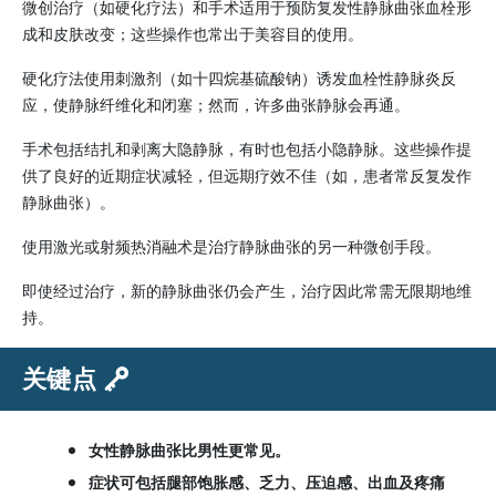
微创治疗（如硬化疗法）和手术适用于预防复发性静脉曲张血栓形
成和皮肤改变；这些操作也常出于美容目的使用。
硬化疗法使用刺激剂（如十四烷基硫酸钠）诱发血栓性静脉炎反
应，使静脉纤维化和闭塞；然而，许多曲张静脉会再通。
手术包括结扎和剥离大隐静脉，有时也包括小隐静脉。这些操作提
供了良好的近期症状减轻，但远期疗效不佳（如，患者常反复发作
静脉曲张）。
使用激光或射频热消融术是治疗静脉曲张的另一种微创手段。
即使经过治疗，新的静脉曲张仍会产生，治疗因此常需无限期地维
持。
关键点
女性静脉曲张比男性更常见。
症状可包括腿部饱胀感、乏力、压迫感、出血及疼痛