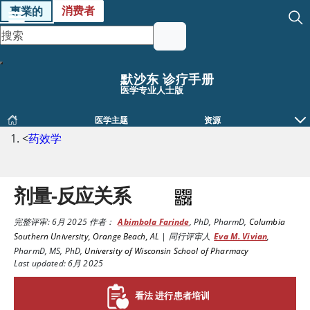
消费者
專業的
默沙东 诊疗手册
医学专业人士版
医学主题
资源
<
药效学
剂量-反应关系
完整评审:
6月 2025
作者：
Abimbola Farinde
,
PhD, PharmD
,
Columbia
Southern University, Orange Beach, AL
|
同行评审人
Eva M. Vivian
,
PharmD, MS, PhD
,
University of Wisconsin School of Pharmacy
Last updated: 6月 2025
看法 进行患者培训