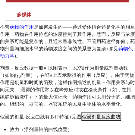
多媒体
不管
药物的作用
是如何发生的――通过受体结合还是化学的相互
作用，药物在作用位点的浓度控制了其作用。然而，反应与浓度
的关系可能是复杂的，且通常呈非线性。不管用药途径如何，药
物剂量与细胞水平的药物浓度之间的关系更为复杂 (参见
药物代
动力学
)。
剂量－反应数据一般可以图表示，以X轴作为剂量或剂量函数
（如log
剂量），在Y轴上表示测得的作用（反应）。由于药物
10
作用是剂量和时间的函数，这样作图描述的剂量－作用关系与时
间无关。 测得的作用常以在峰效应时或在稳态条件（如，在持
续静脉输液中）下的最大值记录。药物作用可以用分子的、细胞
的、组织的、器官的、器官系统的以及生物体的水平量化。
假设的剂量-反应曲线有多种特征 (见图
假设剂量反应曲线
)：
效力（沿剂量轴的曲线位置）