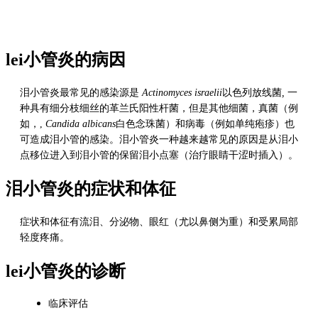
lei小管炎的病因
泪小管炎最常见的感染源是
Actinomyces israelii
以色列放线菌
,
一
种具有细分枝细丝的革兰氏阳性杆菌，但是其他细菌，真菌（例
如，,
Candida albicans
白色念珠菌）和病毒（例如单纯疱疹）也
可造成泪小管的感染。泪小管炎一种越来越常见的原因是从泪小
点移位进入到泪小管的保留泪小点塞（治疗眼睛干涩时插入）。
泪小管炎的症状和体征
症状和体征有流泪、分泌物、眼红（尤以鼻侧为重）和受累局部
轻度疼痛。
lei小管炎的诊断
临床评估