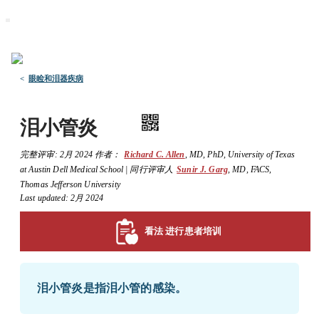
默沙东 诊疗手册
医学专业人士版
医学主题
资源
<
眼睑和泪器疾病
泪小管炎
完整评审:
2月 2024
作者：
Richard C. Allen
,
MD, PhD
,
University of Texas
at Austin Dell Medical School
|
同行评审人
Sunir J. Garg
,
MD, FACS
,
Thomas Jefferson University
Last updated: 2月 2024
看法 进行患者培训
泪小管炎是指泪小管的感染。