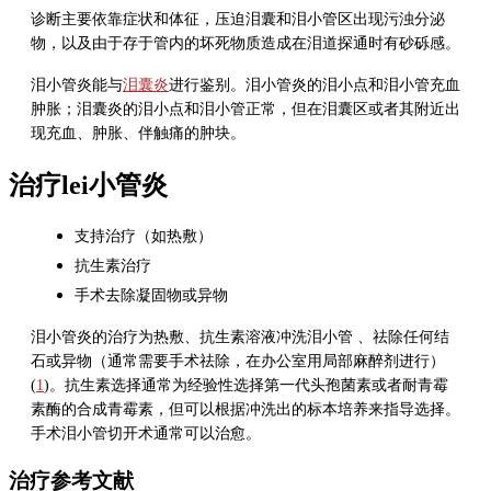
诊断主要依靠症状和体征，压迫泪囊和泪小管区出现污浊分泌
物，以及由于存于管内的坏死物质造成在泪道探通时有砂砾感。
泪小管炎能与
泪囊炎
进行鉴别。泪小管炎的泪小点和泪小管充血
肿胀；泪囊炎的泪小点和泪小管正常，但在泪囊区或者其附近出
现充血、肿胀、伴触痛的肿块。
治疗lei小管炎
支持治疗（如热敷）
抗生素治疗
手术去除凝固物或异物
泪小管炎的治疗为热敷、抗生素溶液冲洗泪小管 、祛除任何结
石或异物（通常需要手术祛除，在办公室用局部麻醉剂进行）
(
1
)。抗生素选择通常为经验性选择第一代头孢菌素或者耐青霉
素酶的合成青霉素，但可以根据冲洗出的标本培养来指导选择。
手术泪小管切开术通常可以治愈。
治疗参考文献