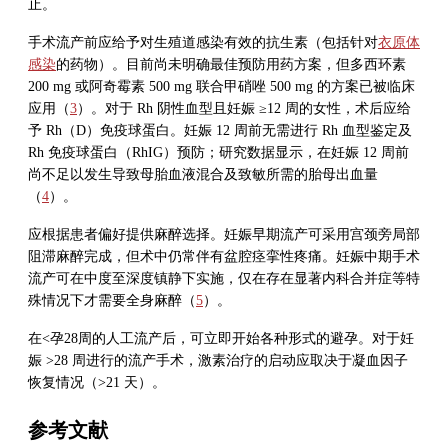
止。
手术流产前应给予对生殖道感染有效的抗生素（包括针对
衣原体
感染
的药物）。目前尚未明确最佳预防用药方案，但多西环素
200 mg 或阿奇霉素 500 mg 联合甲硝唑 500 mg 的方案已被临床
应用（
3
）。对于 Rh 阴性血型且妊娠 ≥12 周的女性，术后应给
予 Rh（D）免疫球蛋白。妊娠 12 周前无需进行 Rh 血型鉴定及
Rh 免疫球蛋白（RhIG）预防；研究数据显示，在妊娠 12 周前
尚不足以发生导致母胎血液混合及致敏所需的胎母出血量
（
4
）。
应根据患者偏好提供麻醉选择。妊娠早期流产可采用宫颈旁局部
阻滞麻醉完成，但术中仍常伴有盆腔痉挛性疼痛。妊娠中期手术
流产可在中度至深度镇静下实施，仅在存在显著内科合并症等特
殊情况下才需要全身麻醉（
5
）。
在<孕28周的人工流产后，可立即开始各种形式的避孕。对于妊
娠 >28 周进行的流产手术，激素治疗的启动应取决于凝血因子
恢复情况（>21 天）。
参考文献