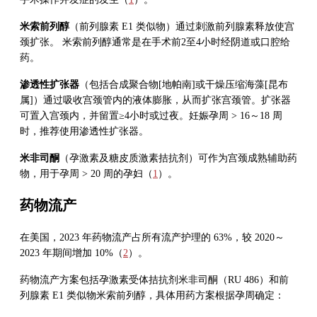
米索前列醇
（前列腺素 E1 类似物）通过刺激前列腺素释放使宫
颈扩张。 米索前列醇通常是在手术前2至4小时经阴道或口腔给
药。
渗透性扩张器
（包括合成聚合物[地帕南]或干燥压缩海藻[昆布
属]）通过吸收宫颈管内的液体膨胀，从而扩张宫颈管。扩张器
可置入宫颈内，并留置≥4小时或过夜。妊娠孕周 > 16～18 周
时，推荐使用渗透性扩张器。
米非司酮
（孕激素及糖皮质激素拮抗剂）可作为宫颈成熟辅助药
物，用于孕周 > 20 周的孕妇（
1
）。
药物流产
在美国，2023 年药物流产占所有流产护理的 63%，较 2020～
2023 年期间增加 10%（
2
）。
药物流产方案包括孕激素受体拮抗剂米非司酮（RU 486）和前
列腺素 E1 类似物米索前列醇，具体用药方案根据孕周确定：