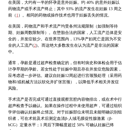
在美国，大约有一半的怀孕是意外妊娠。约 40% 的意外妊娠以
药物流产或手术流产终止；其中 93% 的流产发生在妊娠 13 周之
前（
1
）。相同的药物或操作技术也用于妊娠丢失的情况。
在美国，药物流产和手术流产均受各州法规限制（如强制等待
期、妊娠周数限制等）。在堕胎合法的国家，人工流产总体是安
全的，并发症较少。在世界范围内，13%孕产妇死亡是因为不安
全的人工流产(
2
)。而这绝大多数发生在认为流产是非法的国家
中。
通常，孕龄是通过超声检查确定的，但有时病史和体检会用于估
计孕早期的孕龄。若女性处于妊娠中期且存在并发症危险因素，
应考虑进一步评估。建议自妊娠12周起进行宫颈预处理（采用药
物和/或机械方法以软化并扩张宫颈），以降低手术相关并发症
风险。
手术流产是否完成可通过直接观察宫腔内容物排出，或在术中行
超声检查予以确认。如果在操作过程中未使用超声，可通过组织
学评估确认妊娠终止情况。对于妊娠部位未明且未能明确识别组
织者，可在术前及术后测定血清β-人绒毛膜促性腺激素（β-
hCG）定量水平；1 周后下降幅度超过 50% 可确认妊娠已终