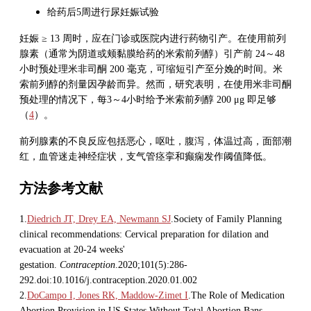
给药后5周进行尿妊娠试验
妊娠 ≥ 13 周时，应在门诊或医院内进行药物引产。在使用前列
腺素（通常为阴道或颊黏膜给药的米索前列醇）引产前 24～48
小时预处理米非司酮 200 毫克，可缩短引产至分娩的时间。米
索前列醇的剂量因孕龄而异。然而，研究表明，在使用米非司酮
预处理的情况下，每3～4小时给予米索前列醇 200 μg 即足够
（
4
）。
前列腺素的不良反应包括恶心，呕吐，腹泻，体温过高，面部潮
红，血管迷走神经症状，支气管痉挛和癫痫发作阈值降低。
方法参考文献
1.
Diedrich JT, Drey EA, Newmann SJ
.Society of Family Planning
clinical recommendations: Cervical preparation for dilation and
evacuation at 20-24 weeks'
gestation.
Contraception
.2020;101(5):286-
292.doi:10.1016/j.contraception.2020.01.002
2.
DoCampo I, Jones RK, Maddow-Zimet I
.The Role of Medication
Abortion Provision in US States Without Total Abortion Bans,