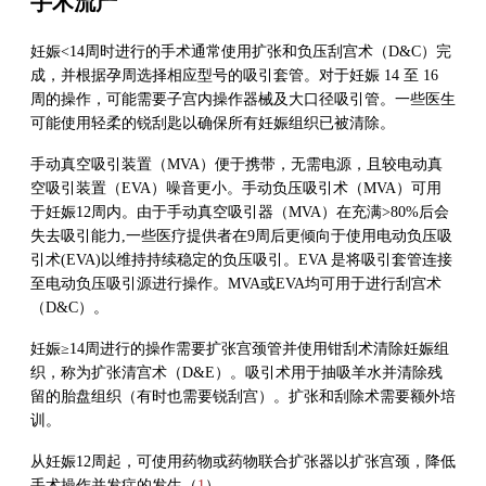
手术流产
妊娠<14周时进行的手术通常使用扩张和负压刮宫术（D&C）完
成，并根据孕周选择相应型号的吸引套管。对于妊娠 14 至 16
周的操作，可能需要子宫内操作器械及大口径吸引管。一些医生
可能使用轻柔的锐刮匙以确保所有妊娠组织已被清除。
手动真空吸引装置（MVA）便于携带，无需电源，且较电动真
空吸引装置（EVA）噪音更小。手动负压吸引术（MVA）可用
于妊娠12周内。由于手动真空吸引器（MVA）在充满>80%后会
失去吸引能力,一些医疗提供者在9周后更倾向于使用电动负压吸
引术(EVA)以维持持续稳定的负压吸引。EVA 是将吸引套管连接
至电动负压吸引源进行操作。MVA或EVA均可用于进行刮宫术
（D&C）。
妊娠≥14周进行的操作需要扩张宫颈管并使用钳刮术清除妊娠组
织，称为扩张清宫术（D&E）。吸引术用于抽吸羊水并清除残
留的胎盘组织（有时也需要锐刮宫）。扩张和刮除术需要额外培
训。
从妊娠12周起，可使用药物或药物联合扩张器以扩张宫颈，降低
手术操作并发症的发生（
1
）。