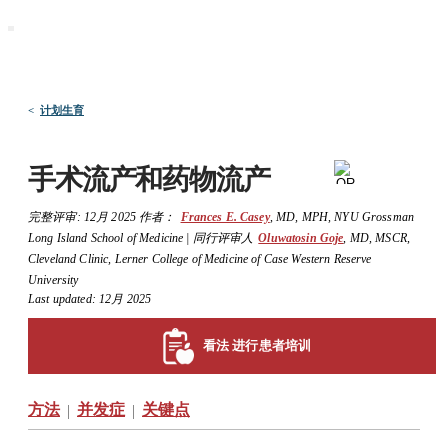
默沙东 诊疗手册
医学专业人士版
医学主题
资源
<
计划生育
手术流产和药物流产
完整评审:
12月 2025
作者：
Frances E. Casey
,
MD, MPH
,
NYU Grossman
Long Island School of Medicine
|
同行评审人
Oluwatosin Goje
,
MD, MSCR
,
Cleveland Clinic, Lerner College of Medicine of Case Western Reserve
University
Last updated: 12月 2025
看法 进行患者培训
方法
并发症
关键点
|
|