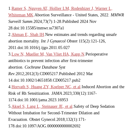
1.
Ramer S, Nguyen AT, Hollier LM, Rodenhizer J, Warner L,
Whiteman MK
.Abortion Surveillance - United States, 2022.
MMWR
Surveill Summ
.2024;73(7):1-28.Published 2024 Nov
28.doi:10.15585/mmwr.ss7307a1
2.
Ahman E, Shah IH
.New estimates and trends regarding unsafe
abortion mortality.
Int J Gynaecol Obstet
115(2):121-126,
2011.doi:10.1016/j.ijgo.2011.05.027
3.
Low N, Mueller M, Van Vliet HA, Kapp N
.Perioperative
antibiotics to prevent infection after first-trimester
abortion.
Cochrane Database Syst
Rev
.2012;2012(3):CD005217.Published 2012 Mar
14.doi:10.1002/14651858.CD005217.pub2
4.
Horvath S, Huang ZY, Koelper NC, et al
.Induced Abortion and the
Risk of Rh Sensitization.
JAMA
.2023;330(12):1167-
1174.doi:10.1001/jama.2023.16953
5.
Aksel S, Lang L, Steinauer JE, et al
.Safety of Deep Sedation
Without Intubation for Second-Trimester Dilation and
Evacuation. Obstet Gynecol.2018;132(1):171-
178.doi:10.1097/AOG.0000000000002692