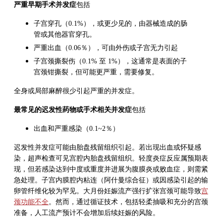
严重早期手术并发症
包括
子宫穿孔（0.1%），或更少见的，由器械造成的肠
管或其他器官穿孔。
严重出血（0.06％），可由外伤或子宫无力引起
子宫颈撕裂伤（0.1% 至 1%），这通常是表面的子
宫颈钳撕裂，但可能更严重，需要修复。
全身或局部麻醉很少引起严重的并发症。
最常见的迟发性药物或手术相关并发症
包括
出血和严重感染（0.1~2％）
迟发性并发症可能由胎盘残留组织引起。若出现出血或怀疑感
染，超声检查可见宫腔内胎盘残留组织。轻度炎症反应属预期表
现，但若感染达到中度或重度并进展为腹膜炎或败血症，则需紧
急处理。子宫内膜腔内粘连（阿什曼综合征）或因感染引起的输
卵管纤维化较为罕见。大月份妊娠流产强行扩张宫颈可能导致
宫
颈功能不全
。然而，通过循证技术，包括轻柔抽吸和充分的宫颈
准备，人工流产预计不会增加后续妊娠的风险。